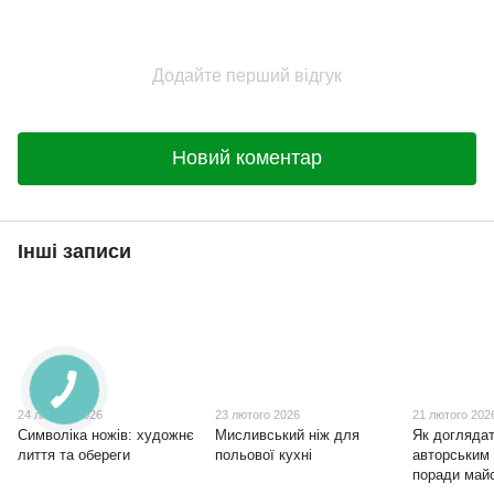
Додайте перший відгук
Новий коментар
Інші записи
24 лютого 2026
23 лютого 2026
21 лютого 202
Символіка ножів: художнє
Мисливський ніж для
Як доглядат
лиття та обереги
польової кухні
авторським
поради май