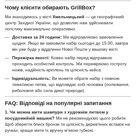
Чому клієнти обирають GrillBox?
Ми знаходимось у місті
Хмельницький
— це географічний
центр Західної України, що дозволяє нам здійснювати
логістику максимально оперативно.
Доставка за 24 години:
Ми відправляємо замовлення
щодня. Якщо ви замовили набір сьогодні до 15:00, завтра
він уже буде у відділенні Нової Пошти у вашому місті.
Перевірка якості:
Кожен набір перед відправкою
проходить особистий контроль. Ми перевіряємо гостроту
ножів, надійність кріплень та цілісність кейса.
Індивідуальність:
Ви можете обрати набір з певною
тематикою литва, що відповідає хобі чоловіка (полювання,
риболовля або сила дикої природи).
FAQ: Відповіді на популярні запитання
1. Чи можна мити шампури з художнім литвом у
посудомийній машині?
Ми не рекомендуємо цього робити.
Щоб зберегти блиск бронзи та цілісність дерев'яних вставок на
ручках, краще мити їх вручну м'якою губкою.