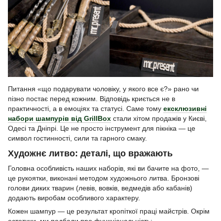
Питання «що подарувати чоловіку, у якого все є?» рано чи
пізно постає перед кожним. Відповідь криється не в
практичності, а в емоціях та статусі. Саме тому
ексклюзивні
набори шампурів від GrillBox
стали хітом продажів у Києві,
Одесі та Дніпрі. Це не просто інструмент для пікніка — це
символ гостинності, сили та гарного смаку.
Художнє литво: деталі, що вражають
Головна особливість наших наборів, які ви бачите на фото, —
це рукоятки, виконані методом художнього литва. Бронзові
голови диких тварин (левів, вовків, ведмедів або кабанів)
додають виробам особливого характеру.
Кожен шампур — це результат кропіткої праці майстрів. Окрім
естетики, ми подбали про функціональність: