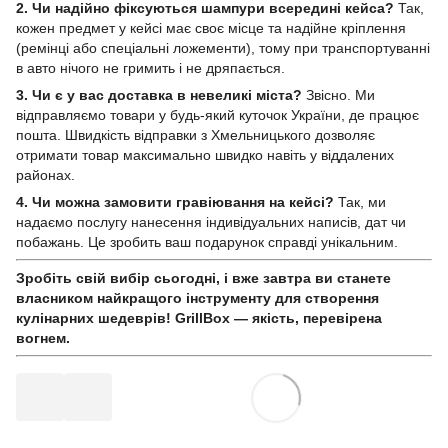
2. Чи надійно фіксуються шампури всередині кейса?
Так,
кожен предмет у кейсі має своє місце та надійне кріплення
(ремінці або спеціальні ложементи), тому при транспортуванні
в авто нічого не гримить і не дряпається.
3. Чи є у вас доставка в невеликі міста?
Звісно. Ми
відправляємо товари у будь-який куточок України, де працює
пошта. Швидкість відправки з Хмельницького дозволяє
отримати товар максимально швидко навіть у віддалених
районах.
4. Чи можна замовити гравіювання на кейсі?
Так, ми
надаємо послугу нанесення індивідуальних написів, дат чи
побажань. Це зробить ваш подарунок справді унікальним.
Зробіть свій вибір сьогодні, і вже завтра ви станете
власником найкращого інструменту для створення
кулінарних шедеврів! GrillBox — якість, перевірена
вогнем.