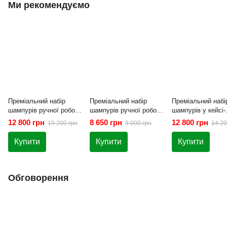
Ми рекомендуємо
Преміальний набір
Преміальний набір
Преміальний набі
шампурів ручної роботи
шампурів ручної роботи
шампурів у кейсі-
Lux-Premium
Lux-Premium №6
столику для пікні
12 800 грн
8 650 грн
12 800 грн
19 200 грн
9 000 грн
14 20
Premium-Lux 16-1
Купити
Купити
Купити
Обговорення