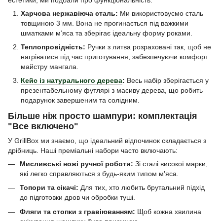
Харчова нержавіюча сталь:
Ми використовуємо сталь
товщиною 3 мм. Вона не прогинається під важкими
шматками м’яса та зберігає ідеальну форму роками.
Теплопровідність:
Ручки з литва розраховані так, щоб не
нагріватися під час приготування, забезпечуючи комфорт
майстру мангала.
Кейс із натурального дерева
:
Весь набір зберігається у
презентабельному футлярі з масиву дерева, що робить
подарунок завершеним та солідним.
Більше ніж просто шампури: комплектація
"Все включено"
У GrillBox ми знаємо, що ідеальний відпочинок складається з
дрібниць. Наші преміальні набори часто включають:
Мисливські ножі ручної роботи:
Зі сталі високої марки,
які легко справляються з будь-яким типом м'яса.
Топори та сікачі:
Для тих, хто любить брутальний підхід
до підготовки дров чи обробки туші.
Фляги та стопки з гравіюванням:
Щоб кожна хвилина