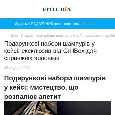
Додаємо ПОДАРУНОК до кожного замовлення
Блог
Подарункові набори шампурів у кейсі: ексклюзив від Gri
Подарункові набори шампурів у
кейсі: ексклюзив від GrillBox для
справжніх чоловіків
25 грудня 2025
Подарункові набори шампурів
у кейсі: мистецтво, що
розпалює апетит