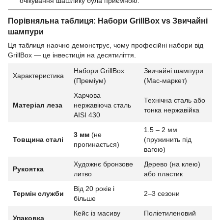
очікування шашлику була приємною.
Порівняльна таблиця: Набори GrillBox vs Звичайні
шампури
Ця таблиця наочно демонструє, чому професійні набори від
GrillBox — це інвестиція на десятиліття.
Набори GrillBox
Звичайні шампури
Характеристика
(Преміум)
(Мас-маркет)
Харчова
Технічна сталь або
Матеріал леза
нержавіюча сталь
тонка нержавійка
AISI 430
1.5 – 2 мм
3 мм
(не
Товщина сталі
(пружинить під
прогинається)
вагою)
Художнє бронзове
Дерево (на клею)
Рукоятка
литво
або пластик
Від 20 років і
Термін служби
2–3 сезони
більше
Кейс із масиву
Поліетиленовий
Упаковка