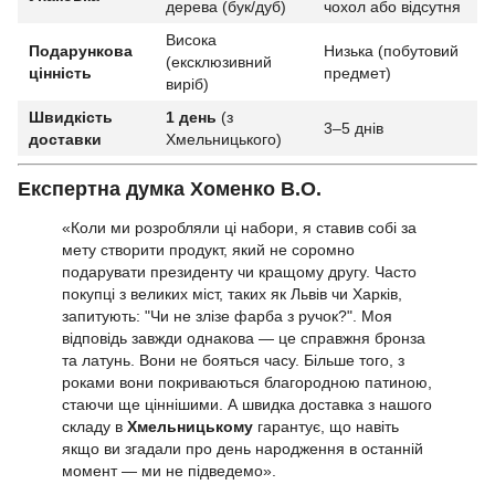
дерева (бук/дуб)
чохол або відсутня
Висока
Подарункова
Низька (побутовий
(ексклюзивний
цінність
предмет)
виріб)
Швидкість
1 день
(з
3–5 днів
доставки
Хмельницького)
Експертна думка Хоменко В.О.
«Коли ми розробляли ці набори, я ставив собі за
мету створити продукт, який не соромно
подарувати президенту чи кращому другу. Часто
покупці з великих міст, таких як Львів чи Харків,
запитують: "Чи не злізе фарба з ручок?". Моя
відповідь завжди однакова — це справжня бронза
та латунь. Вони не бояться часу. Більше того, з
роками вони покриваються благородною патиною,
стаючи ще ціннішими. А швидка доставка з нашого
складу в
Хмельницькому
гарантує, що навіть
якщо ви згадали про день народження в останній
момент — ми не підведемо».