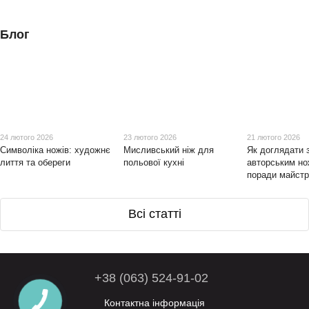
Блог
24 лютого 2026
23 лютого 2026
21 лютого 2026
Символіка ножів: художнє
Мисливський ніж для
Як доглядати 
лиття та обереги
польової кухні
авторським но
поради майст
Всі статті
+38 (063) 524-91-02
Контактна інформація