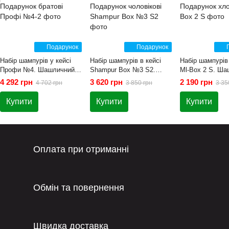
Подарунок
Подарунок
Набір шампурів у кейсі
Набір шампурів в кейсі
Набір шампурів 
Профи №4. Шашличний
Shampur Box №3 S2.
Ml-Box 2 S. Ш
набір. Подарунок братові
Шашличний набір.
набір. Подарун
4 292 грн
3 620 грн
2 190 грн
4 702 грн
3 850 грн
3 35
Подарунок чоловікові
Купити
Купити
Купити
Оплата при отриманні
Обмін та повернення
Швидка доставка