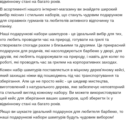
відмінному стані на багато років.
В асортименті нашого інтернет-магазину ви знайдете широкий
вибір якісних і стильних наборів, що стануть чудовим подарунком
для справжніх гурманів та любителів активного відпочинку та
пікніку.
Наші подарункові набори шампуров - це ідеальний вибір для тих,
хто любить проводити час на природі, готувати на грилі та
створювати спогади разом з близькими та друзями. Це прекрасний
подарунок для родичів, які насолоджуються барбекю у дворі, для
друзів, які люблять подорожувати на природу, і навіть для колег по
роботі, які проводять час за грилем на корпоративних заходах.
Кожен набір шампурів поставляється в міцному дерев'яному кейсі,
який захищає ніжки від пошкоджень під час транспортування та
зберігання. Але це не просто кейс - це шедевр мистецтва,
виготовлений з натурального дерева, яке забезпечує неповторний
та стильний вигляд кожному набору. Ви можете використовувати
цей кейс для зберігання ваших шампуров, щоб зберегти їх у
відмінному стані на багато років.
Якщо ви шукаєте ідеальний подарунок для любителя барбекю, то
наші подарункові набори шампурів будуть чудовим вибором!