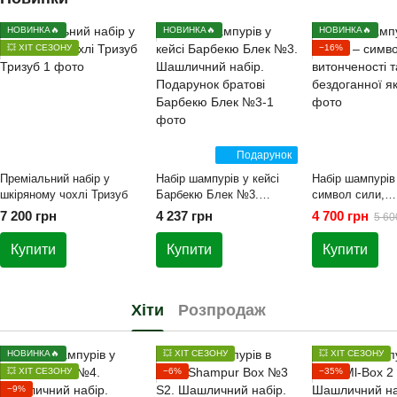
НОВИНКА🔥
НОВИНКА🔥
НОВИНКА🔥
💥 ХІТ СЕЗОНУ
−16%
Подарунок
Преміальний набір у
Набір шампурів у кейсі
Набір шампурів 
шкіряному чохлі Тризуб
Барбекю Блек №3.
символ сили,
Шашличний набір.
витонченості та
7 200 грн
4 237 грн
4 700 грн
5 60
Подарунок братові
бездоганної яко
Купити
Купити
Купити
Хіти
Розпродаж
НОВИНКА🔥
💥 ХІТ СЕЗОНУ
💥 ХІТ СЕЗОНУ
💥 ХІТ СЕЗОНУ
−6%
−35%
−9%