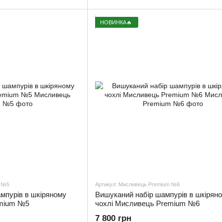
НОВИНКА🔥
m №5
Артикул: Мисливець Premium №6
мпурів в шкіряному
Вишуканий набір шампурів в шкірян
emium №5
чохлі Мисливець Premium №6
7 800 грн