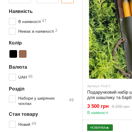
Наявність
47
В наявності
2
Немає в наявності
Колір
Валюта
46
UAH
Артикул: Profi 3
Розділ
Подарунковий набір ша
для шашлику та барб
Набори у шкіряних
49
чоловікові
чохлах
3 500 грн
4 200 грн
В наявності
Стан товару
49
Новий
НОВИНКА🔥