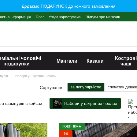
Додаємо ПОДАРУНОК до кожного замовлення
актна інформація
Блог
Угода користувача
Відгуки про магазин
міальні чоловічі
Кострові
Мангали
Казани
подарунки
чаші
пурів
Набори у шкіряних чохлах
за популярністю
спочатку деше
Сортування:
ри шампурів в кейсах
Набори у шкіряних чохлах
НОВИНКА🔥
−1%