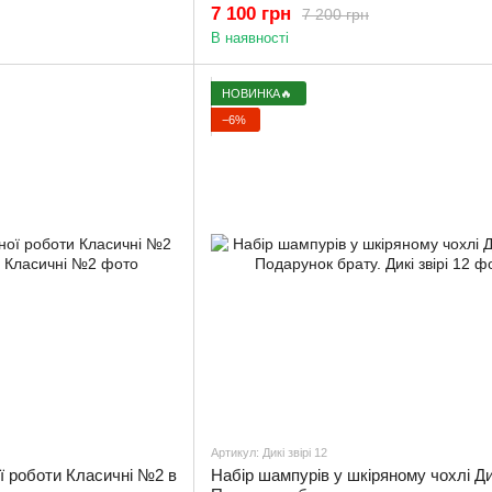
7 100 грн
7 200 грн
В наявності
НОВИНКА🔥
−6%
Артикул: Дикі звірі 12
ї роботи Класичні №2 в
Набір шампурів у шкіряному чохлі Дик