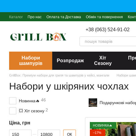
Перейти до основного контенту
Каталог
Про нас
Оплата та Доставка
Обмін та повернення
Конт
+38 (063) 524-91-02
Набори
Хіт
Пре
Розпродаж
шампурів
Сезону
GrillBox: Преміум набори для гриля та шампурів у кейсі, мангали
Набори шам
Набори у шкіряних чохлах
46
Новинка🔥
Подарункові набо
2
💥 Хіт сезону
Ціна, грн
НОВИНКА🔥
Від Ціна, грн
До Ціна, грн
−17%
ОК