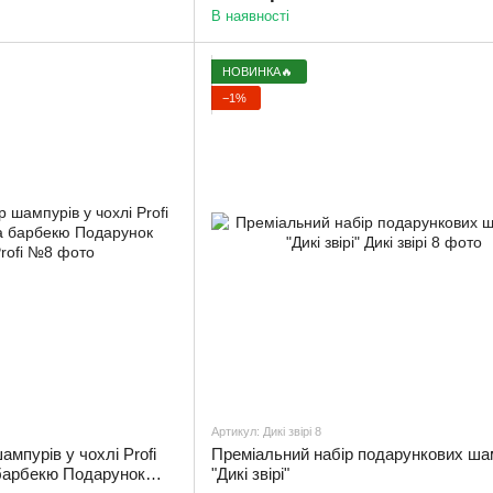
В наявності
НОВИНКА🔥
−1%
Артикул: Дикі звірі 8
мпурів у чохлі Profi
Преміальний набір подарункових ша
барбекю Подарунок
"Дикі звірі"