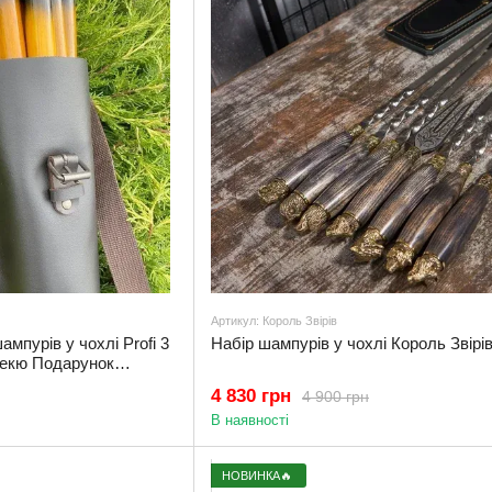
Артикул: Король Звірів
мпурів у чохлі Profi 3
Набір шампурів у чохлі Король Звірі
екю Подарунок
4 830 грн
4 900 грн
В наявності
НОВИНКА🔥