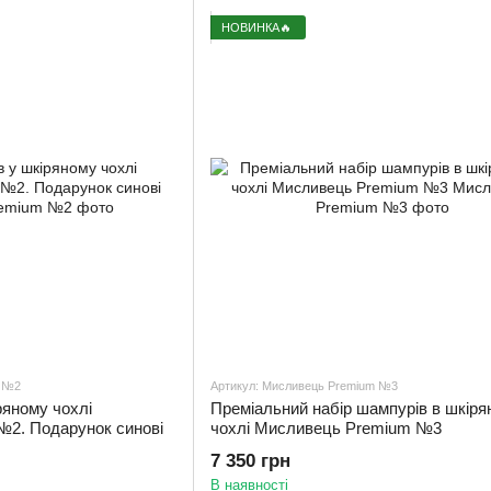
НОВИНКА🔥
m №2
Артикул: Мисливець Premium №3
ряному чохлі
Преміальний набір шампурів в шкіря
2. Подарунок синові
чохлі Мисливець Premium №3
7 350 грн
В наявності