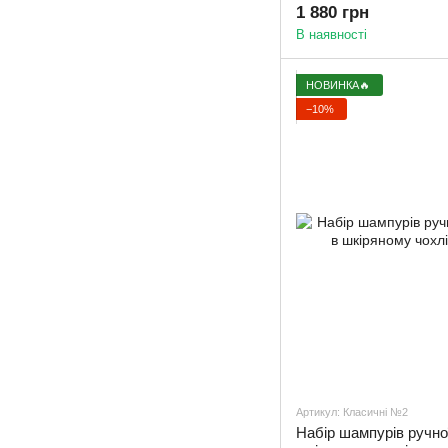
чоловікові
1 880 грн
В наявності
НОВИНКА🔥
−10%
Артикул: Класичні №2
Набір шампурів ручно