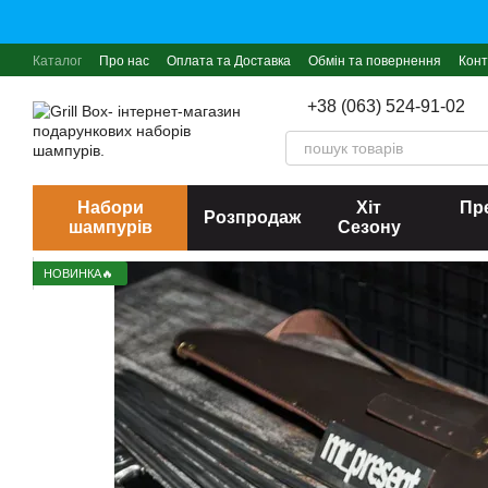
Перейти до основного контенту
Каталог
Про нас
Оплата та Доставка
Обмін та повернення
Конт
+38 (063) 524-91-02
Набори
Хіт
Пре
Розпродаж
шампурів
Сезону
НОВИНКА🔥