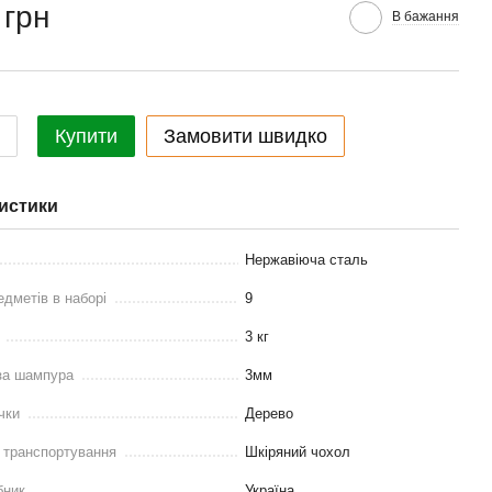
 грн
В бажання
Купити
Замовити швидко
истики
Нержавіюча сталь
едметів в наборі
9
3 кг
за шампура
3мм
чки
Дерево
 транспортування
Шкіряний чохол
бник
Україна