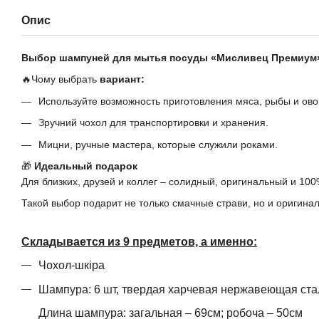
Опис
Выбор шампуней для мытья посуды «Мисливец Премиум
🔥Чому выбрать
вариант:
Используйте возможность приготовления мяса, рыбы и ово
Зручний чохол для транспортировки и хранения.
Мицни, ручные мастера, которые служили роками.
🎁
Идеальный подарок
Для близких, друзей и коллег – солидный, оригинальный и 1
Такой выбор подарит не только смачные страви, но и оригина
Складывается из 9 предметов, а именно:
Чохол-шкіра
Шампура: 6 шт, твердая харчевая нержавеющая ста
Длина шампура: загальная – 69см; робоча – 50см