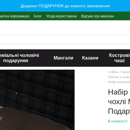
Додаємо ПОДАРУНОК до кожного замовлення
актна інформація
Блог
Угода користувача
Відгуки про магазин
міальні чоловічі
Кострові
Мангали
Казани
подарунки
чаші
GrillBox: Прем
Набори у шкір
Набір шампурі
Набір
чохлі
Подар
В наявності