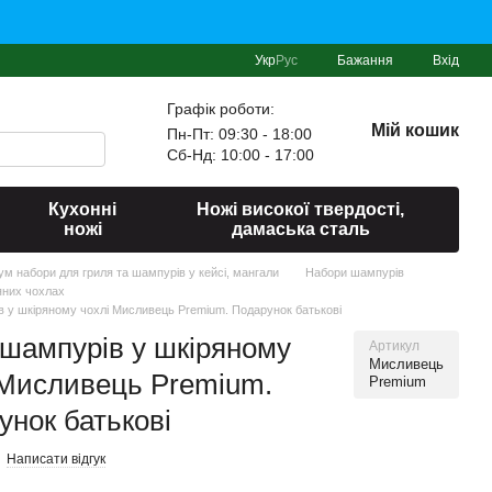
Укр
Рус
Бажання
Вхід
Графік роботи:
Мій кошик
Пн-Пт: 09:30 - 18:00
Сб-Нд: 10:00 - 17:00
Кухонні
Ножі високої твердості,
ножі
дамаська сталь
іум набори для гриля та шампурів у кейсі, мангали
Набори шампурів
яних чохлах
в у шкіряному чохлі Мисливець Premium. Подарунок батькові
 шампурів у шкіряному
Артикул
Мисливець
 Мисливець Premium.
Premium
унок батькові
Написати відгук