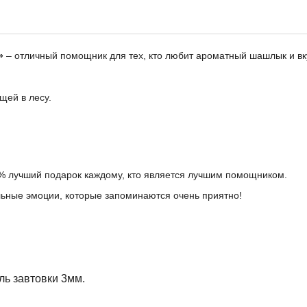
»
– отличный помощник для тех, кто любит ароматный шашлык и вк
щей в лесу.
00% лучший подарок каждому, кто является лучшим помощником.
льные эмоции, которые запоминаются очень приятно!
ль завтовки 3мм.