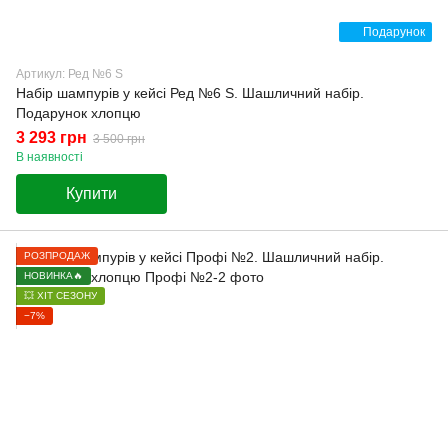
Подарунок
Артикул: Ред №6 S
Набір шампурів у кейсі Ред №6 S. Шашличний набір.
Подарунок хлопцю
3 293 грн
3 500 грн
В наявності
Купити
РОЗПРОДАЖ
НОВИНКА🔥
💥 ХІТ СЕЗОНУ
−7%