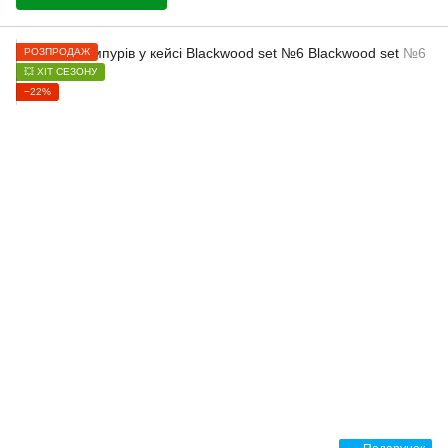
РОЗПРОДАЖ
💥 ХІТ СЕЗОНУ
−22%