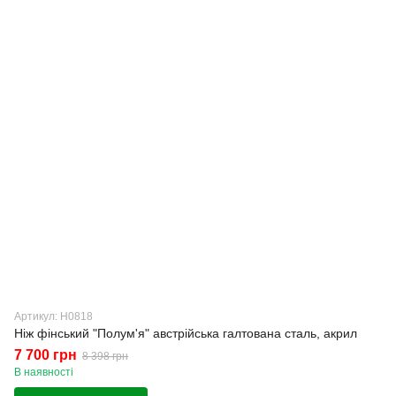
Артикул: Н0818
Ніж фінський "Полум'я" австрійська галтована сталь, акрил
7 700 грн
8 398 грн
В наявності