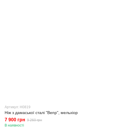
Артикул: Н0819
Ніж з дамаської сталі "Вепр", мельхіор
7 900 грн
9 260 грн
В наявності