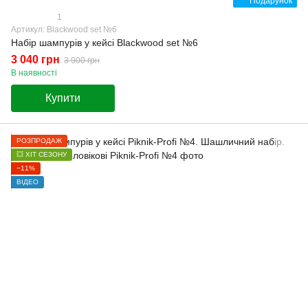
Подарунок
1
Артикул: Blackwood set №6
Набір шампурів у кейсі Blackwood set №6
3 040 грн
3 900 грн
В наявності
Купити
РОЗПРОДАЖ
💥 ХІТ СЕЗОНУ
−11%
ВІДЕО