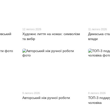
12 лютого 2026
11 лютого 2026
ивський
Художнє лиття на ножах: символізм
Дамаська ста
та вибір
влади
9 лютого 2026
8 лютого 2026
Авторський ніж ручної роботи
ТОП-3 подару
чоловіка