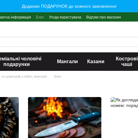
Додаємо ПОДАРУНОК до кожного замовлення
актна інформація
Блог
Угода користувача
Відгуки про магазин
міальні чоловічі
Кострові
Мангали
Казани
подарунки
чаші
я та шампурів у кейсі, мангали
Блог