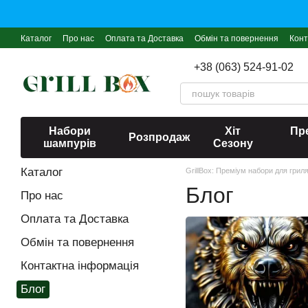
Перейти до основного контенту
Каталог
Про нас
Оплата та Доставка
Обмін та повернення
Конт
+38 (063) 524-91-02
Набори
Хіт
Пре
Розпродаж
шампурів
Сезону
Каталог
GrillBox: Преміум набори для грил
Блог
Про нас
Оплата та Доставка
Обмін та повернення
Контактна інформація
Блог