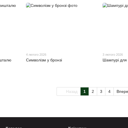
4 лютого 2026
3 лютого 2026
ишталю
Символізм у бронзі
Шампурі для
Назад
1
2
3
4
Впер