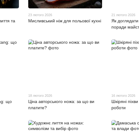
23 лютого 2026
21 лютого 2026
лиття та
Мисливський ніж для польової кухні
Як доглядати
поради майс
18 лютого 2026
16 лютого 2026
ng: що
Ціна авторського ножа: за що ви
Шкіряні піхви
платите?
роботи