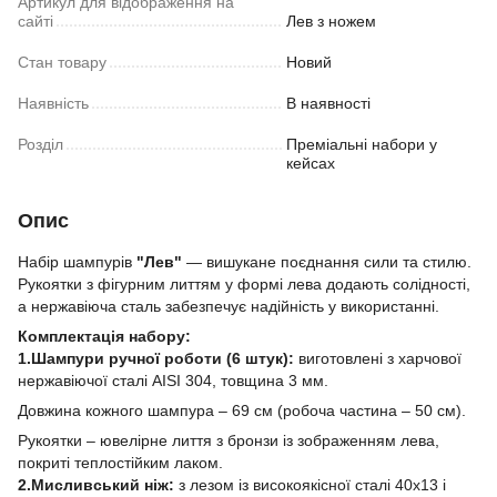
Артикул для відображення на
сайті
Лев з ножем
Стан товару
Новий
Наявність
В наявності
Розділ
Преміальні набори у
кейсах
Опис
Набір шампурів
"Лев"
— вишукане поєднання сили та стилю.
Рукоятки з фігурним литтям у формі лева додають солідності,
а нержавіюча сталь забезпечує надійність у використанні.
Комплектація набору:
1.Шампури ручної роботи (6 штук):
виготовлені з харчової
нержавіючої сталі AISI 304, товщина 3 мм.
Довжина кожного шампура – 69 см (робоча частина – 50 см).
Рукоятки – ювелірне лиття з бронзи із зображенням лева,
покриті теплостійким лаком.
2.Мисливський ніж:
з лезом із високоякісної сталі 40х13 і