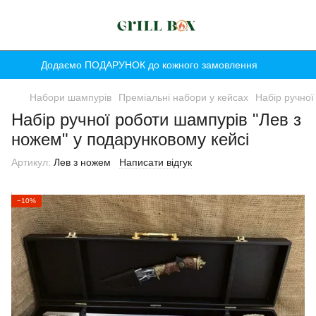
Додаємо ПОДАРУНОК до кожного замовлення
Набори шампурів
Преміальні набори у кейсах
Набір ручної
Набір ручної роботи шампурів "Лев з
ножем" у подарунковому кейсі
Артикул:
Лев з ножем
Написати відгук
−10%