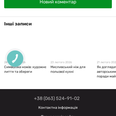
Новий коментар
Інші записи
24 лютого 2026
23 лютого 2026
21 лютого 20
Символіка ножів: художнє
Мисливський ніж для
Як догляда
лиття та обереги
польової кухні
авторським
поради май
+38 (063) 524-91-02
Контактна інформація