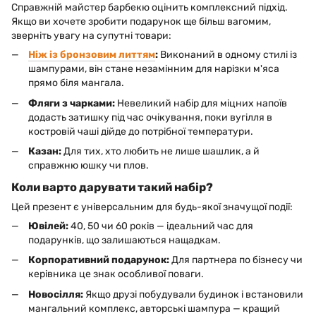
Справжній майстер барбекю оцінить комплексний підхід.
Якщо ви хочете зробити подарунок ще більш вагомим,
зверніть увагу на супутні товари:
Ніж із бронзовим литтям
:
Виконаний в одному стилі із
шампурами, він стане незамінним для нарізки м'яса
прямо біля мангала.
Фляги з чарками:
Невеликий набір для міцних напоїв
додасть затишку під час очікування, поки вугілля в
костровій чаші дійде до потрібної температури.
Казан:
Для тих, хто любить не лише шашлик, а й
справжню юшку чи плов.
Коли варто дарувати такий набір?
Цей презент є універсальним для будь-якої значущої події:
Ювілей:
40, 50 чи 60 років — ідеальний час для
подарунків, що залишаються нащадкам.
Корпоративний подарунок:
Для партнера по бізнесу чи
керівника це знак особливої поваги.
Новосілля:
Якщо друзі побудували будинок і встановили
мангальний комплекс, авторські шампура — кращий