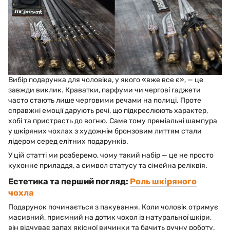
Вибір подарунка для чоловіка, у якого «вже все є», — це
завжди виклик. Краватки, парфуми чи чергові гаджети
часто стають лише черговими речами на полиці. Проте
справжні емоції дарують речі, що підкреслюють характер,
хобі та пристрасть до вогню. Саме тому преміальні шампура
у шкіряних чохлах з художнім бронзовим литтям стали
лідером серед елітних подарунків.
У цій статті ми розберемо, чому такий набір — це не просто
кухонне приладдя, а символ статусу та сімейна реліквія.
Естетика та перший погляд:
Роль шкіряного
чохла
Подарунок починається з пакування. Коли чоловік отримує
масивний, приємний на дотик чохол із натуральної шкіри,
він відчуває запах якісної вичинки та бачить ручну роботу.