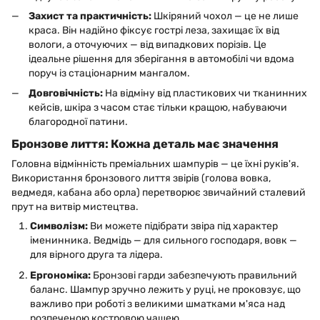
Захист та практичність:
Шкіряний чохол — це не лише
краса. Він надійно фіксує гострі леза, захищає їх від
вологи, а оточуючих — від випадкових порізів. Це
ідеальне рішення для зберігання в автомобілі чи вдома
поруч із стаціонарним мангалом.
Довговічність:
На відміну від пластикових чи тканинних
кейсів, шкіра з часом стає тільки кращою, набуваючи
благородної патини.
Бронзове лиття: Кожна деталь має значення
Головна відмінність преміальних шампурів — це їхні руків'я.
Використання бронзового лиття звірів (голова вовка,
ведмедя, кабана або орла) перетворює звичайний сталевий
прут на витвір мистецтва.
Символізм:
Ви можете підібрати звіра під характер
іменинника. Ведмідь — для сильного господаря, вовк —
для вірного друга та лідера.
Ергономіка:
Бронзові гарди забезпечують правильний
баланс. Шампур зручно лежить у руці, не проковзує, що
важливо при роботі з великими шматками м'яса над
розпеченою костровою чашею.