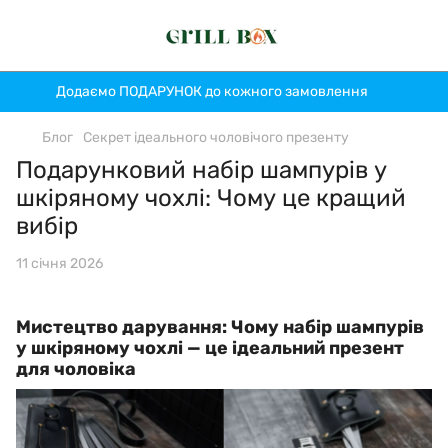
Додаємо ПОДАРУНОК до кожного замовлення
Блог
Секрет ідеального чоловічого презенту
Подарунковий набір шампурів у
шкіряному чохлі: Чому це кращий
вибір
11 січня 2026
Мистецтво дарування: Чому набір шампурів
у шкіряному чохлі — це ідеальний презент
для чоловіка