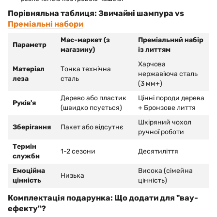
Порівняльна таблиця: Звичайні шампура vs
Преміальні набори
Мас-маркет (з
Преміальний набір
Параметр
магазину)
із литтям
Харчова
Матеріал
Тонка технічна
нержавіюча сталь
леза
сталь
(3 мм+)
Дерево або пластик
Цінні породи дерева
Руків'я
(швидко псується)
+ Бронзове лиття
Шкіряний чохол
Зберігання
Пакет або відсутнє
ручної роботи
Термін
1-2 сезони
Десятиліття
служби
Емоційна
Висока (сімейна
Низька
цінність
цінність)
Комплектація подарунка: Що додати для "вау-
ефекту"?