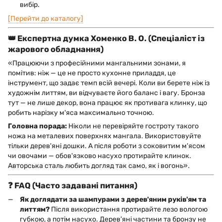
вибір.
[Перейти до каталогу]
👑 Експертна думка Хоменко В. О. (Спеціаліст із
жарового обладнання)
«Працюючи з професійними мангальними зонами, я
помітив: ніж — це не просто кухонне приладдя, це
інструмент, що задає темп всій вечері. Коли ви берете ніж із
художнім литтям, ви відчуваєте його баланс і вагу. Бронза
тут — не лише декор, вона працює як противага клинку, що
робить нарізку м'яса максимально точною.
Головна порада:
Ніколи не перевіряйте гостроту такого
ножа на металевих поверхнях мангала. Використовуйте
тільки дерев'яні дошки. А після роботи з соковитим м'ясом
чи овочами — обов'язково насухо протирайте клинок.
Авторська сталь любить догляд так само, як і вогонь».
❓ FAQ (Часто задавані питання)
Як доглядати за шампурами з дерев'яним руків'ям та
литтям?
Після використання протирайте лезо вологою
губкою, а потім насухо. Дерев’яні частини та бронзу не