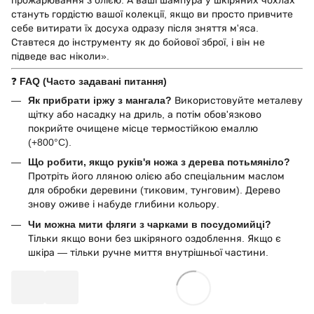
стануть гордістю вашої колекції, якщо ви просто привчите
себе витирати їх досуха одразу після зняття м'яса.
Ставтеся до інструменту як до бойової зброї, і він не
підведе вас ніколи».
❓
FAQ (Часто задавані питання)
Як прибрати іржу з мангала?
Використовуйте металеву
щітку або насадку на дриль, а потім обов'язково
покрийте очищене місце термостійкою емаллю
(+800°C).
Що робити, якщо руків'я ножа з дерева потьмяніло?
Протріть його лляною олією або спеціальним маслом
для обробки деревини (тиковим, тунговим). Дерево
знову оживе і набуде глибини кольору.
Чи можна мити фляги з чарками в посудомийці?
Тільки якщо вони без шкіряного оздоблення. Якщо є
шкіра — тільки ручне миття внутрішньої частини.