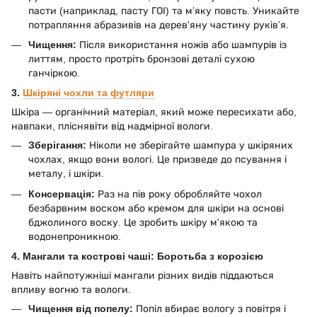
пасти (наприклад, пасту ГОІ) та м’яку повсть. Уникайте
потрапляння абразивів на дерев'яну частину руків’я.
Чищення:
Після використання ножів або шампурів із
литтям, просто протріть бронзові деталі сухою
ганчіркою.
3.
Шкіряні чохли та футляри
Шкіра — органічний матеріал, який може пересихати або,
навпаки, пліснявіти від надмірної вологи.
Зберігання:
Ніколи не зберігайте шампура у шкіряних
чохлах, якщо вони вологі. Це призведе до псування і
металу, і шкіри.
Консервація:
Раз на пів року обробляйте чохол
безбарвним воском або кремом для шкіри на основі
бджолиного воску. Це зробить шкіру м'якою та
водонепроникною.
4. Мангали та кострові чаші: Боротьба з корозією
Навіть найпотужніші мангали різних видів піддаються
впливу вогню та вологи.
Чищення від попелу:
Попіл вбирає вологу з повітря і