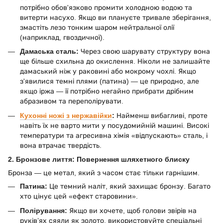
потрібно обов'язково промити холодною водою та
витерти насухо. Якщо ви плануєте тривале зберігання,
змастіть лезо тонким шаром нейтральної олії
(наприклад, гвоздичної).
Дамаська сталь:
Через свою шарувату структуру вона
ще більше схильна до окислення. Ніколи не залишайте
дамаський ніж у раковині або мокрому чохлі. Якщо
з'явилися темні плями (патина) — це природно, але
якщо іржа — її потрібно негайно прибрати дрібним
абразивом та переполірувати.
Кухонні ножі з нержавійки
:
Найменш вибагливі, проте
навіть їх не варто мити у посудомийній машині. Високі
температури та агресивна хімія «відпускають» сталь, і
вона втрачає твердість.
2. Бронзове лиття: Повернення шляхетного блиску
Бронза — це метал, який з часом стає тільки гарнішим.
Патина:
Це темний наліт, який захищає бронзу. Багато
хто цінує цей «ефект старовини».
Полірування:
Якщо ви хочете, щоб голови звірів на
руків’ях сяяли як золото, використовуйте спеціальні