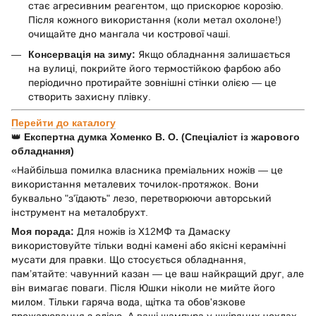
стає агресивним реагентом, що прискорює корозію.
Після кожного використання (коли метал охолоне!)
очищайте дно мангала чи кострової чаші.
Консервація на зиму:
Якщо обладнання залишається
на вулиці, покрийте його термостійкою фарбою або
періодично протирайте зовнішні стінки олією — це
створить захисну плівку.
Перейти до каталогу
👑
Експертна думка Хоменко В. О. (Спеціаліст із жарового
обладнання)
«Найбільша помилка власника преміальних ножів — це
використання металевих точилок-протяжок. Вони
буквально "з'їдають" лезо, перетворюючи авторський
інструмент на металобрухт.
Моя порада:
Для ножів із Х12МФ та Дамаску
використовуйте тільки водні камені або якісні керамічні
мусати для правки. Що стосується обладнання,
пам’ятайте: чавунний казан — це ваш найкращий друг, але
він вимагає поваги. Після Юшки ніколи не мийте його
милом. Тільки гаряча вода, щітка та обов'язкове
прожарювання з олією. А ваші шампура у шкіряних чохлах