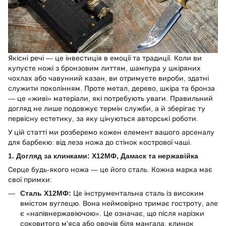
Якісні речі — це інвестиція в емоції та традиції. Коли ви
купуєте ножі з бронзовим литтям, шампура у шкіряних
чохлах або чавунний казан, ви отримуєте вироби, здатні
служити поколінням. Проте метал, дерево, шкіра та бронза
— це «живі» матеріали, які потребують уваги. Правильний
догляд не лише подовжує термін служби, а й зберігає ту
первісну естетику, за яку цінуються авторські роботи.
У цій статті ми розберемо кожен елемент вашого арсеналу
для барбекю: від леза ножа до стінок кострової чаші.
1. Догляд за клинками: Х12МФ, Дамаск та нержавійка
Серце будь-якого ножа — це його сталь. Кожна марка має
свої примхи:
Сталь Х12МФ:
Це інструментальна сталь із високим
вмістом вуглецю. Вона неймовірно тримає гостроту, але
є «напівнержавіючою». Це означає, що після нарізки
соковитого м'яса або овочів біля мангала, клинок