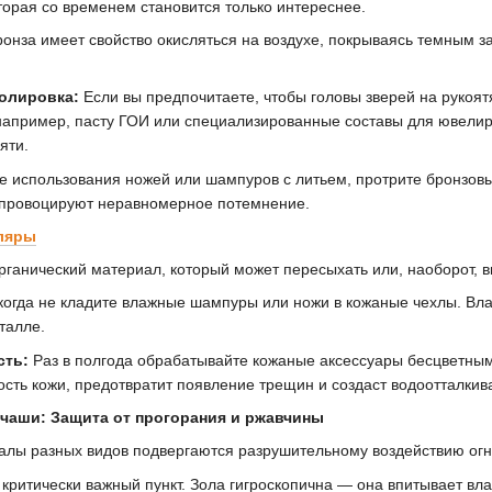
торая со временем становится только интереснее.
онза имеет свойство окисляться на воздухе, покрываясь темным 
олировка:
Если вы предпочитаете, чтобы головы зверей на рукоятя
апример, пасту ГОИ или специализированные составы для ювелирн
яти.
 использования ножей или шампуров с литьем, протрите бронзовые
е провоцируют неравномерное потемнение.
ляры
рганический материал, который может пересыхать или, наоборот, в
огда не кладите влажные шампуры или ножи в кожаные чехлы. Влаг
талле.
сть:
Раз в полгода обрабатывайте кожаные аксессуары бесцветным
ость кожи, предотвратит появление трещин и создаст водоотталки
 чаши: Защита от прогорания и ржавчины
ы разных видов подвергаются разрушительному воздействию огня
критически важный пункт. Зола гигроскопична — она впитывает вла