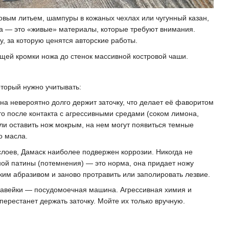
овым литьем, шампуры в кожаных чехлах или чугунный казан,
за — это «живые» материалы, которые требуют внимания.
у, за которую ценятся авторские работы.
щей кромки ножа до стенок массивной костровой чаши.
оторый нужно учитывать:
а невероятно долго держит заточку, что делает её фаворитом
то после контакта с агрессивными средами (соком лимона,
сли оставить нож мокрым, на нем могут появиться темные
о масла.
слоев, Дамаск наиболее подвержен коррозии. Никогда не
ной патины (потемнения) — это норма, она придает ножу
им абразивом и заново протравить или заполировать лезвие.
ржавейки — посудомоечная машина. Агрессивная химия и
перестанет держать заточку. Мойте их только вручную.