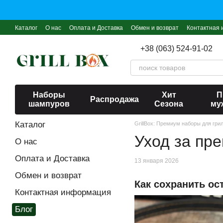
Перейти к основному контенту
Каталог
О нас
Оплата и Доставка
Обмен и возврат
Контактная
+38 (063) 524-91-02
Наборы
Хит
П
Распродажа
шампуров
Сезона
му
Каталог
GrillBox: Премиум наборы для гри
Уход за пр
О нас
Оплата и Доставка
13 января 2026
Обмен и возврат
Как сохранить ос
Контактная информация
Блог