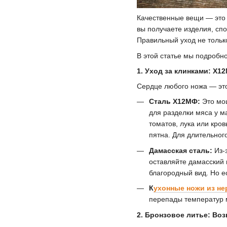
Качественные вещи — это 
вы получаете изделия, сп
Правильный уход не только
В этой статье мы подробн
1. Уход за клинками: Х
Сердце любого ножа — это
Сталь Х12МФ:
Это мощ
для разделки мяса у м
томатов, лука или кро
пятна. Для длительног
Дамасская сталь:
Из-з
оставляйте дамасский 
благородный вид. Но е
К
ухонные ножи из н
перепады температур м
2. Бронзовое литье: Во