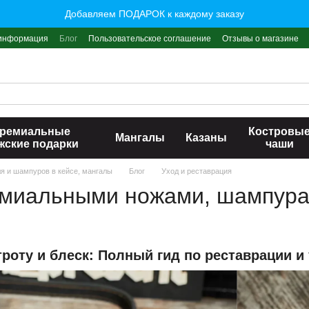
Добавляем ПОДАРОК к каждому заказу
 информация
Блог
Пользовательское соглашение
Отзывы о магазине
ремиальные
Костровы
Мангалы
Казаны
жские подарки
чаши
ля и шампуров в кейсе, мангалы
Блог
Уход и реставрация
емиальными ножами, шампура
троту и блеск: Полный гид по реставрации и