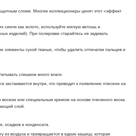
защитным слоем. Многие коллекционеры ценят этот «эффект
х сияли как золото, используйте мягкую ветошь и
ых изделий). При полировке старайтесь не задевать
 элементы сухой тканью, чтобы удалить отпечатки пальцев и
питывать слишком много влаги.
а застаивается внутри, что приводит к появлению плесени на
 воском или специальным кремом на основе пчелиного воска.
вающий слой.
, осадков и конденсата.
гу из воздуха и превращается в едкую кашицу, которая