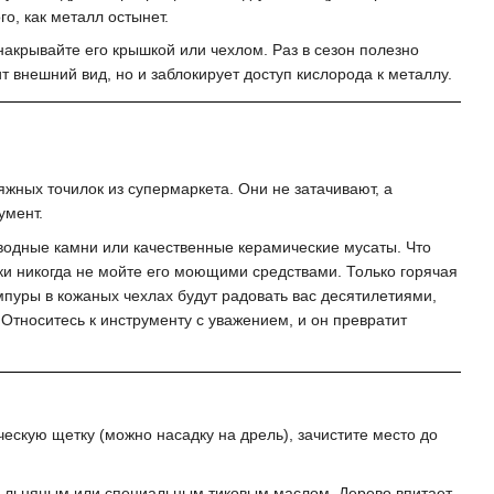
о, как металл остынет.
акрывайте его крышкой или чехлом. Раз в сезон полезно
 внешний вид, но и заблокирует доступ кислорода к металлу.
ных точилок из супермаркета. Они не затачивают, а
умент.
водные камни или качественные керамические мусаты. Что
ки никогда не мойте его моющими средствами. Только горячая
мпуры в кожаных чехлах будут радовать вас десятилетиями,
 Относитесь к инструменту с уважением, и он превратит
ескую щетку (можно насадку на дрель), зачистите место до
 льняным или специальным тиковым маслом. Дерево впитает