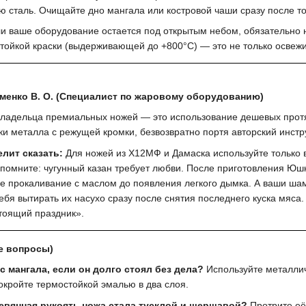
ю сталь. Очищайте дно мангала или костровой чаши сразу после тог
и ваше оборудование остается под открытым небом, обязательно н
тойкой краски (выдерживающей до +800°C) — это не только освежит
менко В. О. (Специалист по жаровому оборудованию)
адельца премиальных ножей — это использование дешевых протяж
ки металла с режущей кромки, безвозвратно портя авторский инстр
лит сказать:
Для ножей из Х12МФ и Дамаска используйте только 
помните: чугунный казан требует любви. После приготовления Юш
ое прокаливание с маслом до появления легкого дымка. А ваши ша
ебя вытирать их насухо сразу после снятия последнего куска мяса.
стоящий праздник».
е вопросы)
с мангала, если он долго стоял без дела?
Используйте металлич
покройте термостойкой эмалью в два слоя.
ревянная рукоять ножа стала тусклой и шершавой?
Протрите её