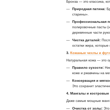
Бронза — это классика, ко
Природная патина:
Бр
старины».
Профессиональная п
полировочные пасты (н
деревянные части руко
Чистка деталей:
После
остатки жира, которы
3.
Кожаные чехлы и фут
Натуральная кожа — это о
Правило сухости:
Ник
коже и ржавчины на ме
Консервация и мягко
Это сохранит эластичн
4. Мангалы и костровые
Даже самые мощные мангал
Очистка от золы:
Это 