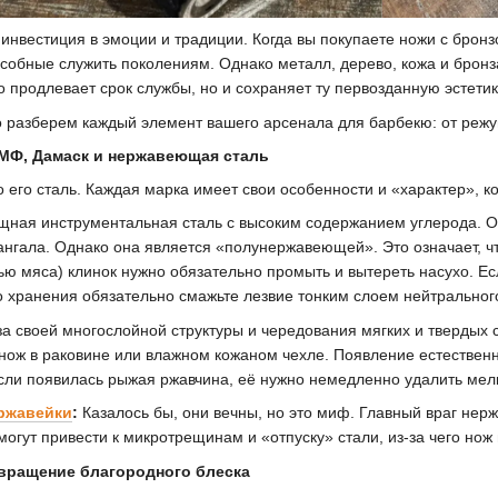
инвестиция в эмоции и традиции. Когда вы покупаете ножи с бронз
особные служить поколениям. Однако металл, дерево, кожа и брон
 продлевает срок службы, но и сохраняет ту первозданную эстетик
о разберем каждый элемент вашего арсенала для барбекю: от режу
12МФ, Дамаск и нержавеющая сталь
 его сталь. Каждая марка имеет свои особенности и «характер», к
ная инструментальная сталь с высоким содержанием углерода. Он
ангала. Однако она является «полунержавеющей». Это означает, ч
вью мяса) клинок нужно обязательно промыть и вытереть насухо. Е
о хранения обязательно смажьте лезвие тонким слоем нейтральног
а своей многослойной структуры и чередования мягких и твердых 
нож в раковине или влажном кожаном чехле. Появление естествен
сли появилась рыжая ржавчина, её нужно немедленно удалить мелк
ержавейки
:
Казалось бы, они вечны, но это миф. Главный враг не
огут привести к микротрещинам и «отпуску» стали, из-за чего нож 
звращение благородного блеска