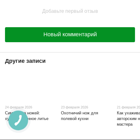
Добавьте первый отзыв
Новый комментарий
Другие записи
24 февраля 2026
23 февраля 2026
21 февраля 2
Символика ножей:
Охотничий нож для
Как ухажива
художественное литье
полевой кухни
авторским 
мастера