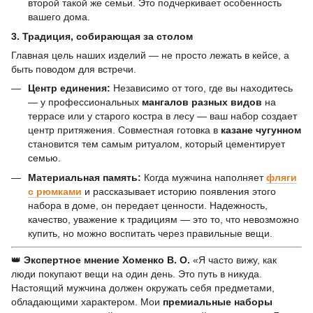
второй такой же семьи. Это подчеркивает особенность
вашего дома.
3. Традиция, собирающая за столом
Главная цель наших изделий — не просто лежать в кейсе, а
быть поводом для встречи.
Центр единения:
Независимо от того, где вы находитесь
— у профессиональных
мангалов разных видов
на
террасе или у старого костра в лесу — ваш набор создает
центр притяжения. Совместная готовка в
казане чугунном
становится тем самым ритуалом, который цементирует
семью.
Материальная память:
Когда мужчина наполняет
фляги
с рюмками
и рассказывает историю появления этого
набора в доме, он передает ценности. Надежность,
качество, уважение к традициям — это то, что невозможно
купить, но можно воспитать через правильные вещи.
👑
Экспертное мнение Хоменко В. О.
«Я часто вижу, как
люди покупают вещи на один день. Это путь в никуда.
Настоящий мужчина должен окружать себя предметами,
обладающими характером. Мои
премиальные наборы