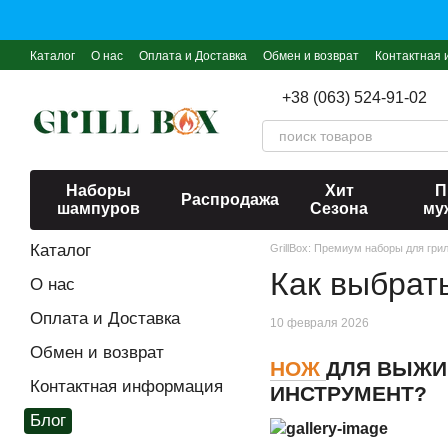
Перейти к основному контенту
Каталог
О нас
Оплата и Доставка
Обмен и возврат
Контактная
+38 (063) 524-91-02
Наборы
Хит
П
Распродажа
шампуров
Сезона
му
Каталог
GrillBox: Премиум наборы для гри
Как выбрат
О нас
Оплата и Доставка
10 февраля 2026
Обмен и возврат
НОЖ
ДЛЯ ВЫЖИ
Контактная информация
ИНСТРУМЕНТ?
Блог