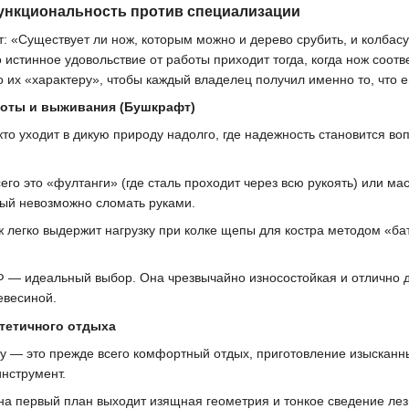
ункциональность против специализации
: «Существует ли нож, которым можно и дерево срубить, и колбас
истинное удовольствие от работы приходит тогда, когда нож соотв
 их «характеру», чтобы каждый владелец получил именно то, что е
боты и выживания (Бушкрафт)
кто уходит в дикую природу надолго, где надежность становится в
го это «фултанги» (где сталь проходит через всю рукоять) или м
рый невозможно сломать руками.
 легко выдержит нагрузку при колке щепы для костра методом «бат
— идеальный выбор. Она чрезвычайно износостойкая и отлично де
евесиной.
стетичного отдыха
у — это прежде всего комфортный отдых, приготовление изысканны
инструмент.
на первый план выходит изящная геометрия и тонкое сведение лез