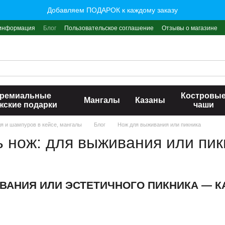
Добавляем ПОДАРОК к каждому заказу
 информация
Блог
Пользовательское соглашение
Отзывы о магазине
ремиальные
Костровы
Мангалы
Казаны
жские подарки
чаши
ля и шампуров в кейсе, мангалы
Блог
Нож для выживания или пикника
ь нож: для выживания или пик
ВАНИЯ ИЛИ ЭСТЕТИЧНОГО ПИКНИКА — К