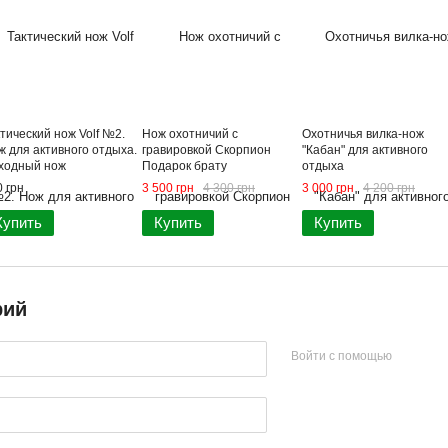
тический нож Volf №2.
Нож охотничий с
Охотничья вилка-нож
ж для активного отдыха.
гравировкой Скорпион
"Кабан" для активного
ходный нож
Подарок брату
отдыха
 грн
3 500 грн
4 300 грн
3 000 грн
4 200 грн
Купить
Купить
Купить
рий
Войти с помощью