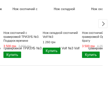
Нож охотничий с
Нож складной охотничий
Нож охотничий с
гравировкой ТРИЗУБ №3.
Volf №3
гравировкой Орел 
Подарок мужчине
брату
1 260 грн
3 500 грн
3 800 грн
3 500 грн
4 250 грн
Купить
Купить
Купить