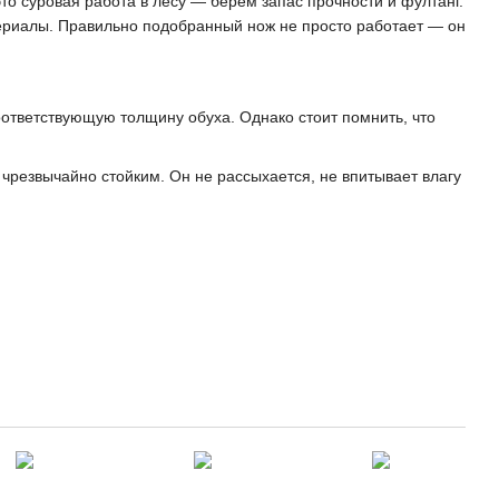
это суровая работа в лесу — берем запас прочности и фултанг.
ериалы. Правильно подобранный нож не просто работает — он
оответствующую толщину обуха. Однако стоит помнить, что
 чрезвычайно стойким. Он не рассыхается, не впитывает влагу