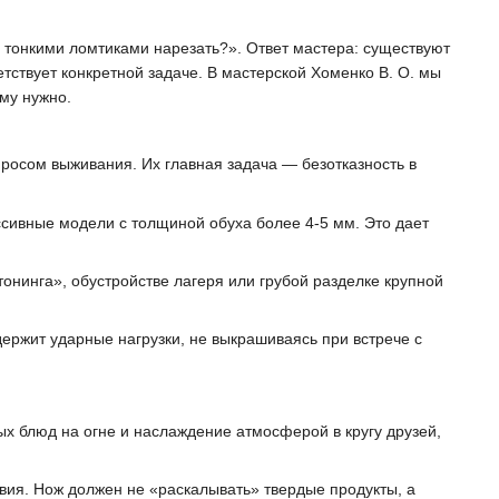
у тонкими ломтиками нарезать?». Ответ мастера: существуют
етствует конкретной задаче. В мастерской Хоменко В. О. мы
му нужно.
опросом выживания. Их главная задача — безотказность в
ассивные модели с толщиной обуха более 4-5 мм. Это дает
онинга», обустройстве лагеря или грубой разделке крупной
ржит ударные нагрузки, не выкрашиваясь при встрече с
х блюд на огне и наслаждение атмосферой в кругу друзей,
вия. Нож должен не «раскалывать» твердые продукты, а