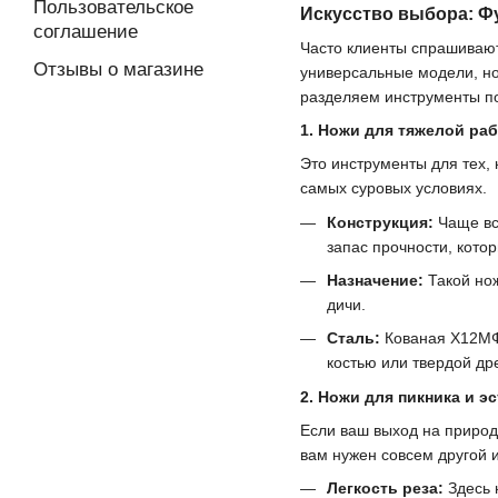
Пользовательское
Искусство выбора: Ф
соглашение
Часто клиенты спрашивают
Отзывы о магазине
универсальные модели, но 
разделяем инструменты по
1. Ножи для тяжелой ра
Это инструменты для тех, 
самых суровых условиях.
Конструкция:
Чаще все
запас прочности, кото
Назначение:
Такой нож
дичи.
Сталь:
Кованая Х12МФ 
костью или твердой др
2. Ножи для пикника и э
Если ваш выход на природ
вам нужен совсем другой 
Легкость реза:
Здесь 