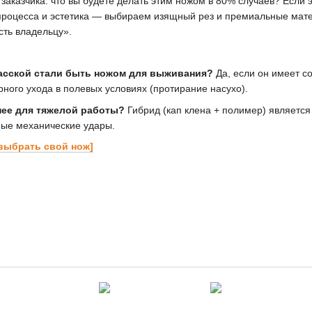
заказчика: что вы будете делать этим ножом в 80% случаев? Если 
 процесса и эстетика — выбираем изящный рез и премиальные мат
ть владельцу».
асской стали быть ножом для выживания?
Да, если он имеет с
рного ухода в полевых условиях (протирание насухо).
нее для тяжелой работы?
Гибрид (кап клена + полимер) является
ные механические удары.
 выбрать свой нож]