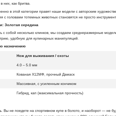
в них, как бритва.
енно в этой категории правят наши модели с авторским художест
я с головами тотемных животных становятся не просто инструмента
и: Золотая середина
сить с собой несколько клинков, мы создаем среднеразмерные моде
трию, удобную для кулинарных манипуляций.
по назначению
Нож для выживания / охоты
4.0 – 5.0 мм
Кованая Х12МФ, прочный Дамаск
Массивная, с усиленным кончиком
Гибрид, кап (максимальная прочность)
ь. Вы не поедете на спортивном купе в болото, и наоборот — не бу