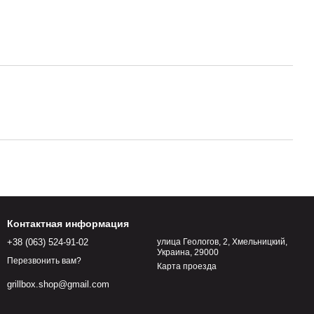
Контактная информация
+38 (063) 524-91-02
улица Геологов, 2, Хмельницкий,
Украина, 29000
Перезвонить вам?
Карта проезда
grillbox.shop@gmail.com