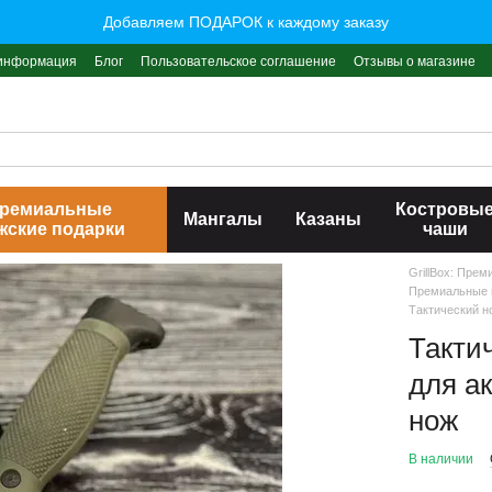
Добавляем ПОДАРОК к каждому заказу
 информация
Блог
Пользовательское соглашение
Отзывы о магазине
ремиальные
Костровы
Мангалы
Казаны
жские подарки
чаши
GrillBox: Пре
Премиальные 
Тактический н
Такти
для а
нож
В наличии