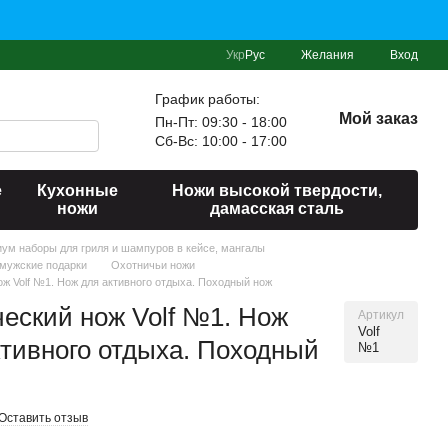
Укр
Рус
Желания
Вход
График работы:
Мой заказ
Пн-Пт: 09:30 - 18:00
Сб-Вс: 10:00 - 17:00
е
Кухонные
Ножи высокой твердости,
ножи
дамасская сталь
миум наборы для гриля и шампуров в кейсе, мангалы
мужские подарки
Охотничьи ножи
ож Volf №1. Нож для активного отдыха. Походный нож
ческий нож Volf №1. Нож
Артикул
Volf
ктивного отдыха. Походный
№1
Оставить отзыв