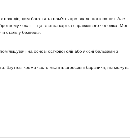
их походів, дим багаття та пам'ять про вдале полювання. Але
ротному чохлі — це візитна картка справжнього чоловіка. Мої
чи сталь у безпеці».
ом’якшувачі на основі кісткової олії або якісні бальзами з
. Взуттєві креми часто містять агресивні барвники, які можуть