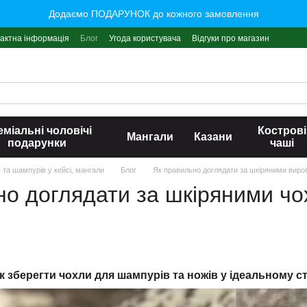
Додаємо ПОДАРУНОК до кожного замовлення
актна інформація
Блог
Угода користувача
Відгуки про магазин
міальні чоловічі
Кострові
Мангали
Казани
подарунки
чаші
я та шампурів у кейсі, мангали
Блог
Як правильно доглядати за шкіряними вир
но доглядати за шкіряними чо
 зберегти чохли для шампурів та ножів у ідеальному ст