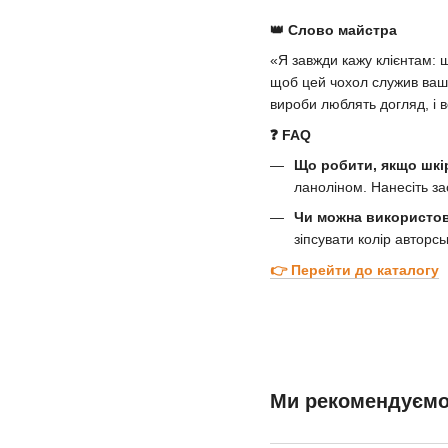
👑 Слово майстра
«Я завжди кажу клієнтам: 
щоб цей чохол служив ваши
вироби люблять догляд, і в
❓ FAQ
Що робити, якщо шкі
ланоліном. Нанесіть з
Чи можна використов
зіпсувати колір авторс
👉 Перейти до каталогу
Ми рекомендуєм