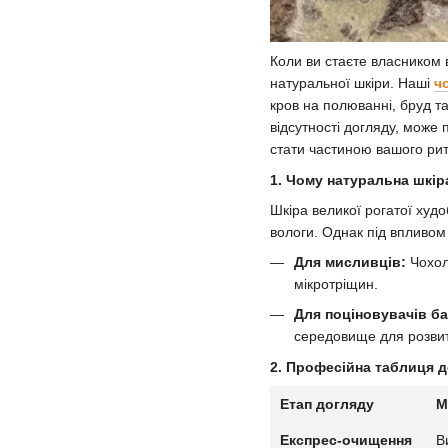
Коли ви стаєте власником 
натуральної шкіри. Наші
ч
кров на полюванні, бруд та
відсутності догляду, може
стати частиною вашого рит
1. Чому натуральна шкір
Шкіра великої рогатої худ
вологи. Однак під впливом
Для мисливців:
Чохол 
мікротріщин.
Для поціновувачів б
середовище для розвит
2. Професійна таблиця 
Етап догляду
М
Експрес-очищення
В