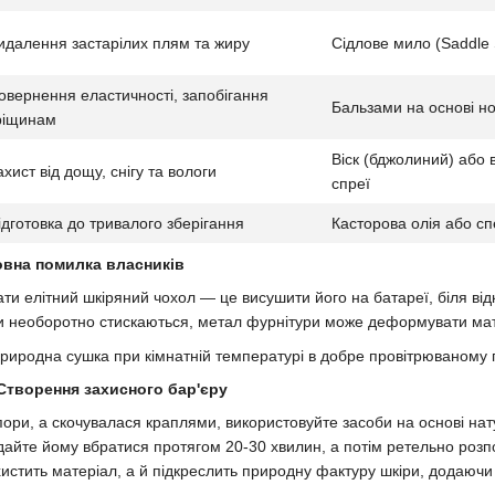
идалення застарілих плям та жиру
Сідлове мило (Saddle
овернення еластичності, запобігання
Бальзами на основі но
ріщинам
Віск (бджолиний) або 
ахист від дощу, снігу та вологи
спреї
ідготовка до тривалого зберігання
Касторова олія або сп
овна помилка власників
ти елітний шкіряний чохол — це висушити його на батареї, біля ві
и необоротно стискаються, метал фурнітури може деформувати мате
риродна сушка при кімнатній температурі в добре провітрюваному 
Створення захисного бар'єру
ори, а скочувалася краплями, використовуйте засоби на основі нату
дайте йому вбратися протягом 20-30 хвилин, а потім ретельно розп
истить матеріал, а й підкреслить природну фактуру шкіри, додаючи 