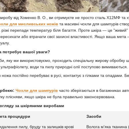
виробу від Хоменко В. О., ви отримуєте не просто сталь Х12МФ та х
охли для мисливських ножів
та масивні чохли для шампурів створ
 різкі перепади температур біля багаття. Проте шкіра — це "живий" 
 пересихати або втрачати свої захисні властивості. Якщо ваша мета
уалу.
а потребує вашої уваги?
оби, яку ми використовуємо, проходить спеціальну жирову обробку щ
 ультрафіолету, води та пилу природні олії поступово вимиваються.
ножа постійно перебуває в русі, контактує з гілками та опадами. 
арбекю:
Чохли для шампурів
часто зберігаються в багажниках авто
ку плісняви, якщо шкіра не була правильно законсервована.
догляду за шкіряними виробами
ета процедури
Засоби
идалення пилу, бруду та залишків крові
Волога м'яка тканина 