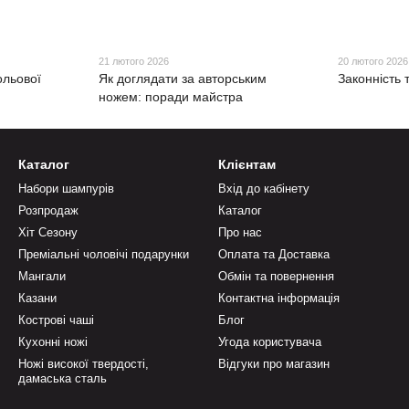
21 лютого 2026
20 лютого 2026
ольової
Як доглядати за авторським
Законність 
ножем: поради майстра
Каталог
Клієнтам
Набори шампурів
Вхід до кабінету
Розпродаж
Каталог
Хіт Сезону
Про нас
Преміальні чоловічі подарунки
Оплата та Доставка
Мангали
Обмін та повернення
Казани
Контактна інформація
Кострові чаші
Блог
Кухонні ножі
Угода користувача
Ножі високої твердості,
Відгуки про магазин
дамаська сталь