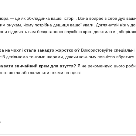
шкіра — це як обкладинка вашої історії. Вона вбирає в себе дух ваш
м онукам, йому потрібна дещиця вашої уваги. Доглянутий ніж у доб
они віддячать вам бездоганною службою крізь десятиліття, зберігаю
ра на чохлі стала занадто жорсткою?
Використовуйте спеціальні п
асіб декількома тонкими шарами, даючи кожному повністю вбратися.
увати звичайний крем для взуття?
Я не рекомендую цього робити
ького чохла або залишити плями на одязі.
о