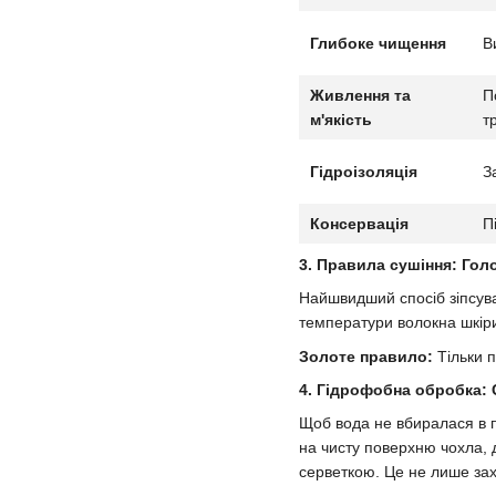
Глибоке чищення
В
Живлення та
П
м'якість
т
Гідроізоляція
З
Консервація
П
3. Правила сушіння: Гол
Найшвидший спосіб зіпсува
температури волокна шкір
Золоте правило:
Тільки п
4. Гідрофобна обробка: 
Щоб вода не вбиралася в п
на чисту поверхню чохла, 
серветкою. Це не лише зах