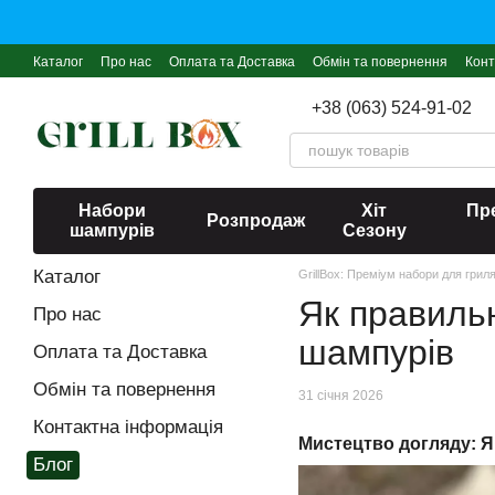
Перейти до основного контенту
Каталог
Про нас
Оплата та Доставка
Обмін та повернення
Конт
+38 (063) 524-91-02
Набори
Хіт
Пре
Розпродаж
шампурів
Сезону
Каталог
GrillBox: Преміум набори для грил
Як правиль
Про нас
шампурів
Оплата та Доставка
Обмін та повернення
31 січня 2026
Контактна інформація
Мистецтво догляду: Як
Блог