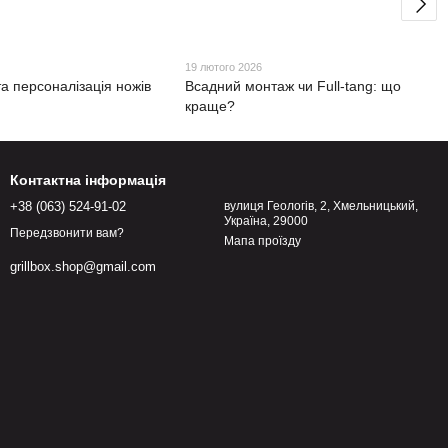
19 лютого 2026
та персоналізація ножів
Всадний монтаж чи Full-tang: що
краще?
Контактна інформація
+38 (063) 524-91-02
вулиця Геологів, 2, Хмельницький,
Україна, 29000
Передзвонити вам?
Мапа проїзду
grillbox.shop@gmail.com