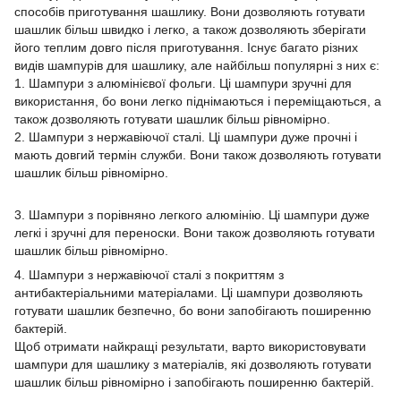
способів приготування шашлику. Вони дозволяють готувати
шашлик більш швидко і легко, а також дозволяють зберігати
його теплим довго після приготування. Існує багато різних
видів шампурів для шашлику, але найбільш популярні з них є:
1. Шампури з алюмінієвої фольги. Ці шампури зручні для
використання, бо вони легко піднімаються і переміщаються, а
також дозволяють готувати шашлик більш рівномірно.
2. Шампури з нержавіючої сталі. Ці шампури дуже прочні і
мають довгий термін служби. Вони також дозволяють готувати
шашлик більш рівномірно.
3. Шампури з порівняно легкого алюмінію. Ці шампури дуже
легкі і зручні для переноски. Вони також дозволяють готувати
шашлик більш рівномірно.
4. Шампури з нержавіючої сталі з покриттям з
антибактеріальними матеріалами. Ці шампури дозволяють
готувати шашлик безпечно, бо вони запобігають поширенню
бактерій.
Щоб отримати найкращі результати, варто використовувати
шампури для шашлику з матеріалів, які дозволяють готувати
шашлик більш рівномірно і запобігають поширенню бактерій.