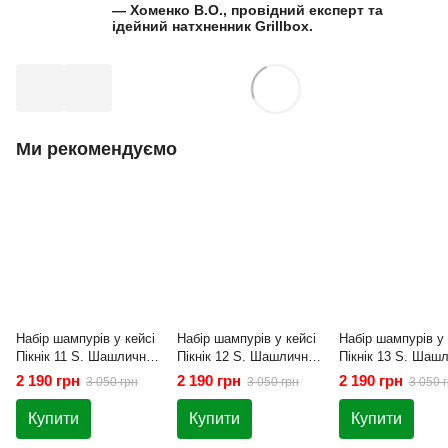
— Хоменко В.О., провідний експерт та
ідейний натхненник Grillbox.
Ми рекомендуємо
Набір шампурів у кейсі
Набір шампурів у кейсі
Набір шампурів у 
Пікнік 11 S. Шашличний
Пікнік 12 S. Шашличний
Пікнік 13 S. Шаш
набір. Подарунок
набір. Подарунок
набір. Подарунок
2 190 грн
2 190 грн
2 190 грн
3 050 грн
3 050 грн
3 050 
чоловікові
чоловікові
чоловікові
Купити
Купити
Купити