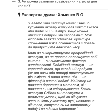
3. Чи можна замовити гравіювання на вилці для
зняття?
🎙️
Експертна думка: Хоменко В.О.
"Багато хто запитує мене: 'Навіщо
купувати окрему вилку для зняття м'яса
або подвійний шампур, якщо можна
обійтися підручними засобами?'. Моя
відповідь завжди однакова: культура
споживання м'яса починається з поваги
до продукту та власного часу.
Коли ви використовуєте професійний
аксесуар, ви не просто полегшуєте собі
життя — ви виключаєте фактор
випадковості. Подвійний шампур — це
гарантія того, що складний продукт
(як-от овочі або птиця) приготується
рівномірно. А наша вилка-ніж — це
філософія чистої подачі. Майстер не
повинен боротися з металом, він
повинен з ним співпрацювати. Кожен
аксесуар Grillbox ми тестуємо в
реальних умовах, щоб ви відчували
впевненість у кожному русі, незалежно
від того, готуєте ви на затишному
подвір’ї чи в диких Карпатах."