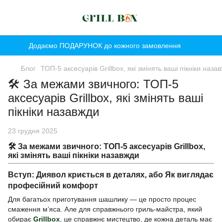
Додаємо ПОДАРУНОК до кожного замовлення
Блог
ТОП-5 аксесуарів Grillbox, які змінять ваші пікніки наза
🛠️ За межами звичного: ТОП-5
аксесуарів Grillbox, які змінять ваші
пікніки назавжди
23 грудня 2025
🛠️
За межами звичного: ТОП-5 аксесуарів Grillbox,
які змінять ваші пікніки назавжди
Вступ: Диявол криється в деталях, або Як виглядає
професійний комфорт
Для багатьох приготування шашлику — це просто процес
смаження м’яса. Але для справжнього гриль-майстра, який
обирає
Grillbox
, це справжнє мистецтво, де кожна деталь має