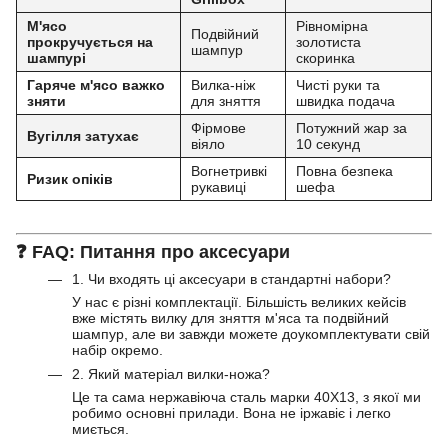
М'ясо
Рівномірна
Подвійний
прокручується на
золотиста
шампур
шампурі
скоринка
Гаряче м'ясо важко
Вилка-ніж
Чисті руки та
зняти
для зняття
швидка подача
Фірмове
Потужний жар за
Вугілля затухає
віяло
10 секунд
Вогнетривкі
Повна безпека
Ризик опіків
рукавиці
шефа
❓
FAQ: Питання про аксесуари
1. Чи входять ці аксесуари в стандартні набори?
У нас є різні комплектації. Більшість великих кейсів
вже містять вилку для зняття м'яса та подвійний
шампур, але ви завжди можете доукомплектувати свій
набір окремо.
2. Який матеріал вилки-ножа?
Це та сама нержавіюча сталь марки 40Х13, з якої ми
робимо основні прилади. Вона не іржавіє і легко
миється.