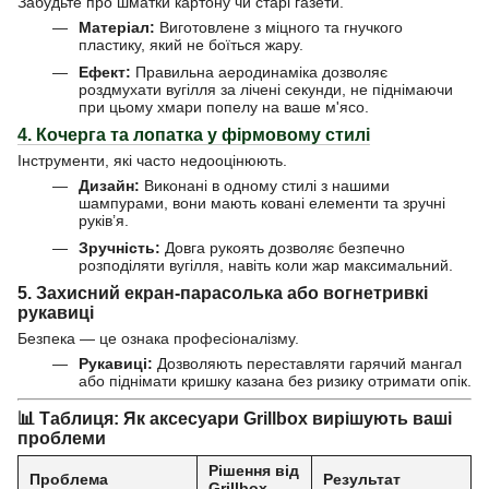
Забудьте про шматки картону чи старі газети.
Матеріал:
Виготовлене з міцного та гнучкого
пластику, який не боїться жару.
Ефект:
Правильна аеродинаміка дозволяє
роздмухати вугілля за лічені секунди, не піднімаючи
при цьому хмари попелу на ваше м'ясо.
4. Кочерга та лопатка у фірмовому стилі
Інструменти, які часто недооцінюють.
Дизайн:
Виконані в одному стилі з нашими
шампурами, вони мають ковані елементи та зручні
руків’я.
Зручність:
Довга рукоять дозволяє безпечно
розподіляти вугілля, навіть коли жар максимальний.
5. Захисний екран-парасолька або вогнетривкі
рукавиці
Безпека — це ознака професіоналізму.
Рукавиці:
Дозволяють переставляти гарячий мангал
або піднімати кришку казана без ризику отримати опік.
📊 Таблиця: Як аксесуари Grillbox вирішують ваші
проблеми
Рішення від
Проблема
Результат
Grillbox