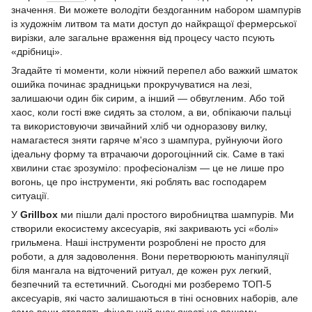
значення. Ви можете володіти бездоганним набором шампурів
із художнім литвом та мати доступ до найкращої фермерської
вирізки, але загальне враження від процесу часто псують
«дрібниці».
Згадайте ті моменти, коли ніжний перепел або важкий шматок
ошийка починає зрадницьки прокручуватися на лезі,
залишаючи один бік сирим, а інший — обвугленим. Або той
хаос, коли гості вже сидять за столом, а ви, обпікаючи пальці
та використовуючи звичайний хліб чи одноразову вилку,
намагаєтеся зняти гаряче м'ясо з шампура, руйнуючи його
ідеальну форму та втрачаючи дорогоцінний сік. Саме в такі
хвилини стає зрозуміло: професіоналізм — це не лише про
вогонь, це про інструменти, які роблять вас господарем
ситуації.
У
Grillbox
ми пішли далі простого виробництва шампурів. Ми
створили екосистему аксесуарів, які закривають усі «болі»
грильмена. Наші інструменти розроблені не просто для
роботи, а для задоволення. Вони перетворюють маніпуляції
біля мангала на відточений ритуал, де кожен рух легкий,
безпечний та естетичний. Сьогодні ми розберемо ТОП-5
аксесуарів, які часто залишаються в тіні основних наборів, але
саме вони ставлять фінальний знак якості на вашому