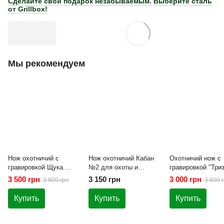
Сделайте свой подарок незабываемым. Выберите сталь
от Grillbox!
Мы рекомендуем
Нож охотничий с
Нож охотничий Кабан
Охотничий нож с
гравировкой Щука.
№2 для охоты и
гравировкой "Три
Подарок мужчине
рыбалки
№4
3 500 грн
3 150 грн
3 000 грн
3 800 грн
3 600 
Купить
Купить
Купить