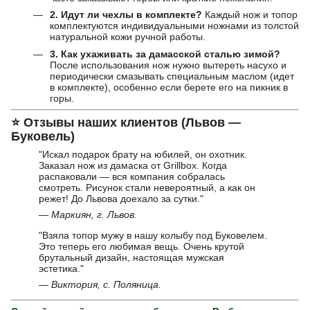
2. Идут ли чехлы в комплекте?
Каждый нож и топор
комплектуются индивидуальными ножнами из толстой
натуральной кожи ручной работы.
3. Как ухаживать за дамасской сталью зимой?
После использования нож нужно вытереть насухо и
периодически смазывать специальным маслом (идет
в комплекте), особенно если берете его на пикник в
горы.
⭐
Отзывы наших клиентов (Львов —
Буковель)
"Искал подарок брату на юбилей, он охотник.
Заказал нож из дамаска от Grillbox. Когда
распаковали — вся компания собралась
смотреть. Рисунок стали невероятный, а как он
режет! До Львова доехало за сутки."
— Маркиян, г. Львов.
"Взяла топор мужу в нашу колыбу под Буковелем.
Это теперь его любимая вещь. Очень крутой
брутальный дизайн, настоящая мужская
эстетика."
— Виктория, с. Поляница.