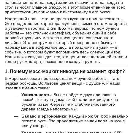
начинается не тогда, когда зажигают свечи, а тогда, когда на
стол выносят главное блюдо. И в этот момент внимание всех
присутствующих приковано к инструменту в его руках.
Настоящий нож — это не просто кухонная принадлежность.
Это продолжение характера мужчины, символ его мастерства
и уважения к гостям. В
Grillbox
мы верим, что нож ручной
работы — это стальной артефакт, объединяющий в себе
первобытную силу металла и изящество современного
дизайна. Это инструмент, который превращает обычную
нарезку мяса в эффектное шоу, а праздничный ужин — в
событие, о котором будут вспоминать весь следующий год.
Наши ножи созданы для тех, кто ценит вес настоящей стали и
тепло рук мастера, вложенное в каждую рукоять.
1. Почему масс-маркет никогда не заменит крафт?
В мире массового производства нож ручной работы — это
редкая роскошь. Во Львове ценят вещи «с душой», и наши
изделия именно такие:
Уникальность:
Вы не найдете двух одинаковых
ножей. Текстура дамасской стали или рисунок на
рукояти из кап-березы или стабилизированного
дерева всегда неповторимы.
Баланс и эргономика:
Каждый нож Grillbox идеально
лежит в руке. Это продолжение вашей воли на кухне
или у костра.
Твердость духа:
Мы используем сталь марок
65Г,