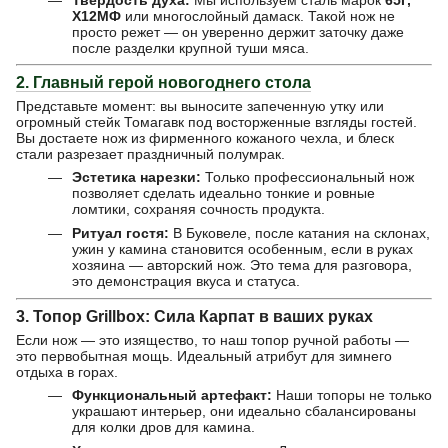
Х12МФ
или многослойный дамаск. Такой нож не
просто режет — он уверенно держит заточку даже
после разделки крупной туши мяса.
2. Главный герой новогоднего стола
Представьте момент: вы выносите запеченную утку или
огромный стейк Томагавк под восторженные взгляды гостей.
Вы достаете нож из фирменного кожаного чехла, и блеск
стали разрезает праздничный полумрак.
Эстетика нарезки:
Только профессиональный нож
позволяет сделать идеально тонкие и ровные
ломтики, сохраняя сочность продукта.
Ритуал гостя:
В Буковеле, после катания на склонах,
ужин у камина становится особенным, если в руках
хозяина — авторский нож. Это тема для разговора,
это демонстрация вкуса и статуса.
3. Топор Grillbox: Сила Карпат в ваших руках
Если нож — это изящество, то наш топор ручной работы —
это первобытная мощь. Идеальный атрибут для зимнего
отдыха в горах.
Функциональный артефакт:
Наши топоры не только
украшают интерьер, они идеально сбалансированы
для колки дров для камина.