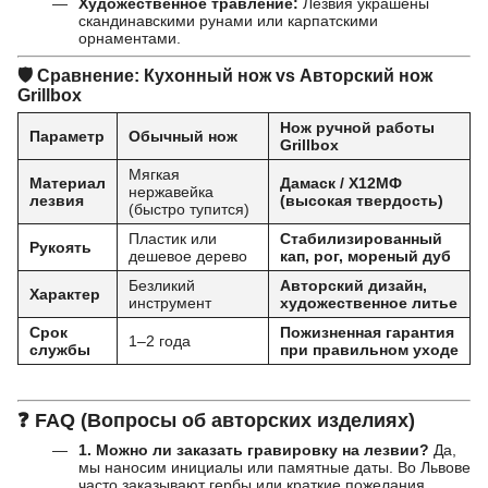
Художественное травление:
Лезвия украшены
скандинавскими рунами или карпатскими
орнаментами.
🛡️ Сравнение: Кухонный нож vs Авторский нож
Grillbox
Нож ручной работы
Параметр
Обычный нож
Grillbox
Мягкая
Материал
Дамаск / Х12МФ
нержавейка
лезвия
(высокая твердость)
(быстро тупится)
Пластик или
Стабилизированный
Рукоять
дешевое дерево
кап, рог, мореный дуб
Безликий
Авторский дизайн,
Характер
инструмент
художественное литье
Срок
Пожизненная гарантия
1–2 года
службы
при правильном уходе
❓
FAQ (Вопросы об авторских изделиях)
1. Можно ли заказать гравировку на лезвии?
Да,
мы наносим инициалы или памятные даты. Во Львове
часто заказывают гербы или краткие пожелания.