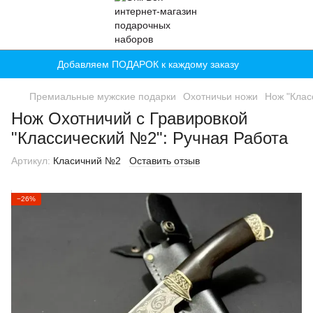
Добавляем ПОДАРОК к каждому заказу
Премиальные мужские подарки
Охотничьи ножи
Нож "Клас
Нож Охотничий с Гравировкой
"Классический №2": Ручная Работа
Артикул:
Класичний №2
Оставить отзыв
−26%