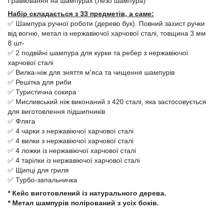
Гравіювання на шампурах (лезо шампура)
Набір складається з 33 предметів, а саме:
✅ Шампура ручної роботи (дерево бук). Повний захист ручки
від вогню, метал із нержавіючої харчової сталі, товщина 3 мм
8 шт-
✅ 2 подвійні шампура для курки та ребер з нержавіючої
харчової сталі
✅ Вилка-ніж для зняття м'яса та чищення шампурів
✅ Решітка для риби
✅ Туристична сокира
✅ Мисливський ніж виконаний з 420 сталі, яка застосовується
для виготовлення підшипників
✅ Фляга
✅ 4 чарки з нержавіючої харчової сталі
✅ 4 вилки з нержавіючої харчової сталі
✅ 4 ложки із нержавіючої харчової сталі
✅ 4 тарілки із нержавіючої харчової сталі
✅ Щипці для гриля
✅ Турбо-запальничка
* Кейс виготовлений із натурального дерева.
* Метал шампурів полірований з усіх боків.