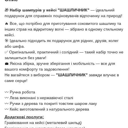
🎁
Набір шампурів у кейсі "ШАШЛИЧНИК"
— ідеальний
подарунок для справжніх поціновувачів відпочинку на природі!
🔥 Все, що потрібно для приготування соковитого шашлику та
інших страв на відкритому вогні — зібрано в одному стильному
кейсі.
🎯 Ідеально підходить як подарунок для рідних, друзів, колег
або шефа.
✅ Оригінальний, практичний і солідний — такий набір точно не
залишиться без уваги!
💼 Якісна збірка, зручне зберігання і мобільність — все для
вашого комфорту та задоволення!
Не вагайтеся з вибором —
"ШАШЛИЧНИК"
завжди влучає в
саме серце!
〰️ Ручна робота
〰️ Леза виконані з нержавіючої сталі
〰️ Ручки з дерева та покриті товстим шаром лаку
〰️ Кейс виготовлений з натурального дерева
Додаткові послуги:
Гравіювання на кейсі (металевий шильд)