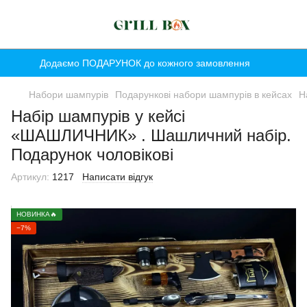
Додаємо ПОДАРУНОК до кожного замовлення
Набори шампурів
Подарункові набори шампурів в кейсах
Н
Набір шампурів у кейсі
«ШАШЛИЧНИК» . Шашличний набір.
Подарунок чоловікові
Артикул:
1217
Написати відгук
НОВИНКА🔥
−7%