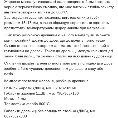
Жаровня мангалу виконана зі сталі товщиною 4 мм і покрита
чорною термостійкою емаллю, що має високий ступінь захисту
від температурних впливів до 800°C.
Застосування зварних посилень, виготовлених із труби
розміром 15х15 мм, значно підвищує жорсткість та здатність
протистояти температурним деформаціям при нагріванні.
З місткою розбірною дровницею нашого мангалу ви зможете
мати постійний доступ до дров, що дозволить приготувати
більше страв з неповторним ароматом, який незрівнянний з
готуванням на дровах. Також до дровниці можуть кріпитися дві
знімні бічні полиці та знімний столик на всю довжину дровниці.
Стильний дизайн та елегантність мангалу з полицею для дров
зроблять його чудовим доповненням до вашого саду або
патіо.
Комплект поставки: жаровня, розбірна дровниця
Розміри жаровні (ДШВ), мм: 620х320х160
Габарити жаровні (ДШВ), мм: 790х365х160
Метал: 4 мм
Термостійка фарба 800°С
Габарити дровниці без полиць та столика (ДШВ), мм:
667х367х800