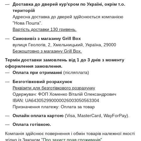
Доставка до дверей кур'єром по Україні, окрім т.о.
територій
Адресна доставка до дверей здійснюється компанією
"Нова Пошта".
Вартість доставки 130 гривень.
Самовивіз з магазину Grill Box
вулиця Геологів, 2, Хмельницький, Україна, 29000
Безкоштовно з магазину Grill Box.
Термін доставки замовлень від 1 до 3 днів з моменту
оформлення замовлення.
Оплата при отриманні
(післяплата)
Безготівковий розрахунок
Реквізити для безготівкового розрахунку
Одержувач: ФОП Хоменко Віталій Олександрович
IBAN: UA643052990000026003050563304
Призначення платежу: Оплата за товар
Онлайн оплата картою
(Visa, MasterCard, WayForPay).
Оплата готівкою.
Компанія здійснює повернення і обмін товарів належної якості
згідно із Законом
"Про захист прав споживачів"
.