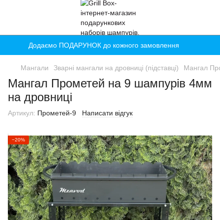
Додаємо ПОДАРУНОК до кожного замовлення
Мангали
Зварні мангали на дровниці (підставці)
Мангал Про
Мангал Прометей на 9 шампурів 4мм
на дровниці
Артикул:
Прометей-9
Написати відгук
−20%