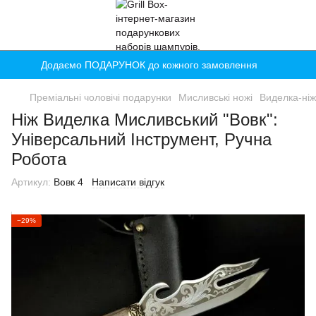
Додаємо ПОДАРУНОК до кожного замовлення
Преміальні чоловічі подарунки
Мисливські ножі
Виделка-ніж
Ніж Виделка Мисливський "Вовк":
Універсальний Інструмент, Ручна
Робота
Артикул:
Вовк 4
Написати відгук
−29%