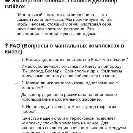
👑
Экспертное Мнение: Главный дизайнер
Grillbox
"Мангальный комплекс для киевлянина — это
символ гостеприимства. Мы проектируем их так,
чтобы человек, стоящий у огня, чувствовал себя
шеф-поваром элитного ресторана. Это
инвестиция в эмоции и уют вашего дома."
❓
FAQ (Вопросы о мангальных комплексах в
Киеве)
1. Как осуществляется доставка по Киевской области?
У нас собственная логистика по Киеву и пригороду
(Вышгород, Бровары, Борисполь и др.). Комплексы
модульные, поэтому легко собираются на месте.
2. Можно ли использовать казан одновременно с
мангалом?
Да, конструкция печи рассчитана на автономное
использование параллельно с жаровней.
3. Не повредит ли снег комплексу под открытым
небом?
Качество нашей стали и термокраски позволяет
комплексу спокойно зимовать на улице. Для
идеального сохранения внешнего вида рекомендуем
использовать защитный чехол.