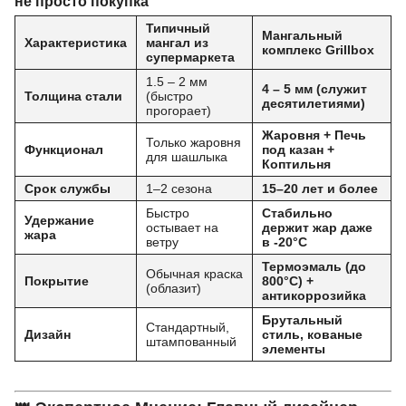
не просто покупка
Типичный
Мангальный
Характеристика
мангал из
комплекс Grillbox
супермаркета
1.5 – 2 мм
4 – 5 мм (служит
Толщина стали
(быстро
десятилетиями)
прогорает)
Жаровня + Печь
Только жаровня
Функционал
под казан +
для шашлыка
Коптильня
Срок службы
1–2 сезона
15–20 лет и более
Быстро
Стабильно
Удержание
остывает на
держит жар даже
жара
ветру
в -20°C
Термоэмаль (до
Обычная краска
Покрытие
800°C) +
(облазит)
антикоррозийка
Брутальный
Стандартный,
Дизайн
стиль, кованые
штампованный
элементы