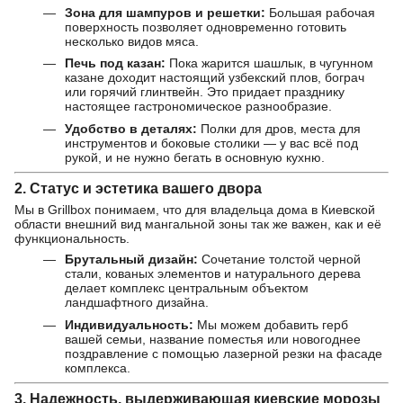
Зона для шампуров и решетки:
Большая рабочая
поверхность позволяет одновременно готовить
несколько видов мяса.
Печь под казан:
Пока жарится шашлык, в чугунном
казане доходит настоящий узбекский плов, бограч
или горячий глинтвейн. Это придает празднику
настоящее гастрономическое разнообразие.
Удобство в деталях:
Полки для дров, места для
инструментов и боковые столики — у вас всё под
рукой, и не нужно бегать в основную кухню.
2. Статус и эстетика вашего двора
Мы в Grillbox понимаем, что для владельца дома в Киевской
области внешний вид мангальной зоны так же важен, как и её
функциональность.
Брутальный дизайн:
Сочетание толстой черной
стали, кованых элементов и натурального дерева
делает комплекс центральным объектом
ландшафтного дизайна.
Индивидуальность:
Мы можем добавить герб
вашей семьи, название поместья или новогоднее
поздравление с помощью лазерной резки на фасаде
комплекса.
3. Надежность, выдерживающая киевские морозы