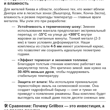
и влажность
Для жителей Киева и области, особенно тех, кто живет вблизи
Днепра или в лесистых зонах (Вышгород, Козин, Конча-Заспа),
влажность и резкие перепады температур — главные враги
металла. Мы учли это при разработке:
Устойчивость к термическому шоку:
Зимнее
использование мангала предполагает экстремальный
перепад: от
-15°C
на улице до
+300°C
внутри
жаровни за считанные минуты. Тонкий металл (2-3
мм) в таких условиях деформируется. Наши
комплексы из стали
4-5 мм
имеют усиленный каркас,
что позволяет им сохранять идеальную геометрию
годами.
«Эффект термоса» и экономия топлива:
Благодаря толстым стенкам комплекс работает как
аккумулятор тепла. Это критично зимой: вам нужно на
30-40% меньше дров
, чтобы поддерживать
стабильную температуру.
Защита от влаги:
Мы используем премиальную
термостойкую эмаль на силиконовой основе. Она
создает гидрофобный барьер — снег и туман не
приведут к появлению ржавчины. Ваш комплекс будет
выглядеть как новый даже после десяти снежных зим.
🛠 Сравнение: Почему Grillbox — это инвестиция, а