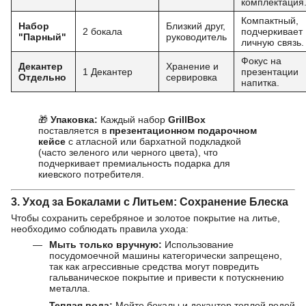
комплектация
Компактный,
Набор
Близкий друг,
2 бокала
подчеркивает
"Парный"
руководитель
личную связь.
Фокус на
Декантер
Хранение и
1 Декантер
презентации
Отдельно
сервировка
напитка.
🎁
Упаковка:
Каждый набор
GrillBox
поставляется в
презентационном подарочном
кейсе
с атласной или бархатной подкладкой
(часто зеленого или черного цвета), что
подчеркивает премиальность подарка для
киевского потребителя.
3. Уход за Бокалами с Литьем: Сохранение Блеска
Чтобы сохранить серебряное и золотое покрытие на литье,
необходимо соблюдать правила ухода:
Мыть только вручную:
Использование
посудомоечной машины категорически запрещено,
так как агрессивные средства могут повредить
гальваническое покрытие и привести к потускнению
металла.
Теплая вода:
Мойте бокалы и декантер теплой водой