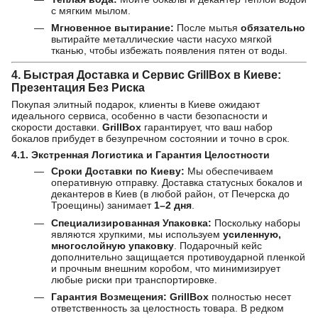
с мягким мылом.
Мгновенное вытирание:
После мытья
обязательно
вытирайте металлические части насухо мягкой
тканью, чтобы избежать появления пятен от воды.
4. Быстрая Доставка и Сервис GrillBox в Киеве:
Презентация Без Риска
Покупая элитный подарок, клиенты в Киеве ожидают
идеального сервиса, особенно в части безопасности и
скорости доставки.
GrillBox
гарантирует, что ваш набор
бокалов прибудет в безупречном состоянии и точно в срок.
4.1. Экстренная Логистика и Гарантия Целостности
Сроки Доставки по Киеву:
Мы обеспечиваем
оперативную отправку. Доставка статусных бокалов и
декантеров в Киев (в любой район, от Печерска до
Троещины) занимает
1–2 дня
.
Специализированная Упаковка:
Поскольку наборы
являются хрупкими, мы используем
усиленную,
многослойную упаковку
. Подарочный кейс
дополнительно защищается противоударной пленкой
и прочным внешним коробом, что минимизирует
любые риски при транспортировке.
Гарантия Возмещения:
GrillBox
полностью несет
ответственность за целостность товара. В редком