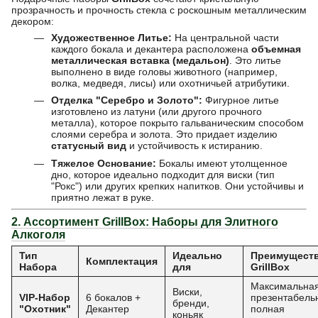
прозрачность и прочность стекла с роскошным металлическим
декором:
Художественное Литье:
На центральной части
каждого бокала и декантера расположена
объемная
металлическая вставка (медальон)
. Это литье
выполнено в виде головы животного (например,
волка, медведя, лисы) или охотничьей атрибутики.
Отделка "Серебро и Золото":
Фигурное литье
изготовлено из латуни (или другого прочного
металла), которое покрыто гальваническим способом
слоями серебра и золота. Это придает изделию
статусный вид
и устойчивость к истиранию.
Тяжелое Основание:
Бокалы имеют утолщенное
дно, которое идеально подходит для виски (тип
"Рокс") или других крепких напитков. Они устойчивы и
приятно лежат в руке.
2. Ассортимент GrillBox: Наборы для Элитного
Алкоголя
Тип
Идеально
Преимущест
Комплектация
Набора
для
GrillBox
Максимальна
Виски,
VIP-Набор
6 бокалов +
презентабельн
бренди,
"Охотник"
Декантер
полная
коньяк