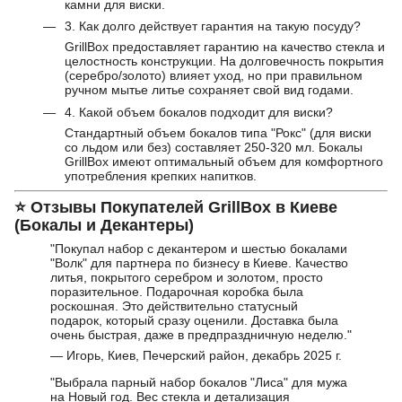
камни для виски.
3. Как долго действует гарантия на такую посуду?
GrillBox предоставляет гарантию на качество стекла и
целостность конструкции. На долговечность покрытия
(серебро/золото) влияет уход, но при правильном
ручном мытье литье сохраняет свой вид годами.
4. Какой объем бокалов подходит для виски?
Стандартный объем бокалов типа "Рокс" (для виски
со льдом или без) составляет 250-320 мл. Бокалы
GrillBox имеют оптимальный объем для комфортного
употребления крепких напитков.
⭐
Отзывы Покупателей GrillBox в Киеве
(Бокалы и Декантеры)
"Покупал набор с декантером и шестью бокалами
"Волк" для партнера по бизнесу в Киеве. Качество
литья, покрытого серебром и золотом, просто
поразительное. Подарочная коробка была
роскошная. Это действительно статусный
подарок, который сразу оценили. Доставка была
очень быстрая, даже в предпраздничную неделю."
— Игорь, Киев, Печерский район, декабрь 2025 г.
"Выбрала парный набор бокалов "Лиса" для мужа
на Новый год. Вес стекла и детализация