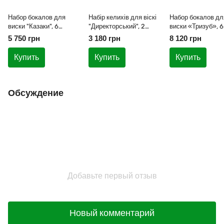
Набор бокалов для
Набір келихів для віскі
Набор бокалов дл
виски "Казаки", 6
"Директорський", 2
виски «Тризуб», 6
бокалов, серебро,
келиха, срібло,
бокалов, серебро,
5 750 грн
3 180 грн
8 120 грн
хрусталь
кришталь
золото, хрусталь.
Купить
Купить
Купить
Обсуждение
Добавьте первый отзыв
Новый комментарий