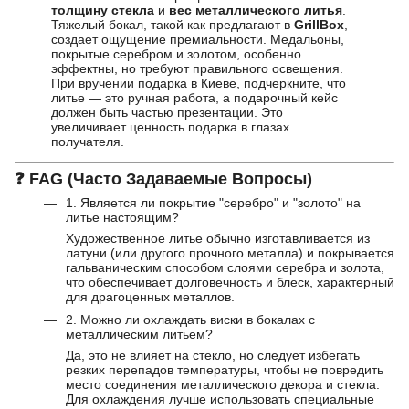
толщину стекла
и
вес металлического литья
.
Тяжелый бокал, такой как предлагают в
GrillBox
,
создает ощущение премиальности. Медальоны,
покрытые серебром и золотом, особенно
эффектны, но требуют правильного освещения.
При вручении подарка в Киеве, подчеркните, что
литье — это ручная работа, а подарочный кейс
должен быть частью презентации. Это
увеличивает ценность подарка в глазах
получателя.
❓
FAG (Часто Задаваемые Вопросы)
1. Является ли покрытие "серебро" и "золото" на
литье настоящим?
Художественное литье обычно изготавливается из
латуни (или другого прочного металла) и покрывается
гальваническим способом слоями серебра и золота,
что обеспечивает долговечность и блеск, характерный
для драгоценных металлов.
2. Можно ли охлаждать виски в бокалах с
металлическим литьем?
Да, это не влияет на стекло, но следует избегать
резких перепадов температуры, чтобы не повредить
место соединения металлического декора и стекла.
Для охлаждения лучше использовать специальные