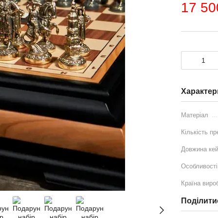
17 50
Характер
Матеріал
Кількість пр
Довжина ке
Особливості
Країна виро
Поділити