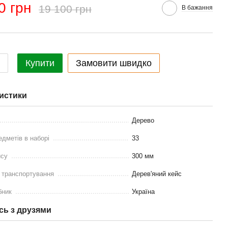
0 грн
19 100 грн
В бажання
Купити
Замовити швидко
истики
Дерево
едметів в наборі
33
йсу
300 мм
 транспортування
Дерев'яний кейс
бник
Україна
сь з друзями