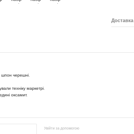
Доставка
й шпон черешні.
вали техніку маркетрі.
дині оксамит.
Увійти за допомогою