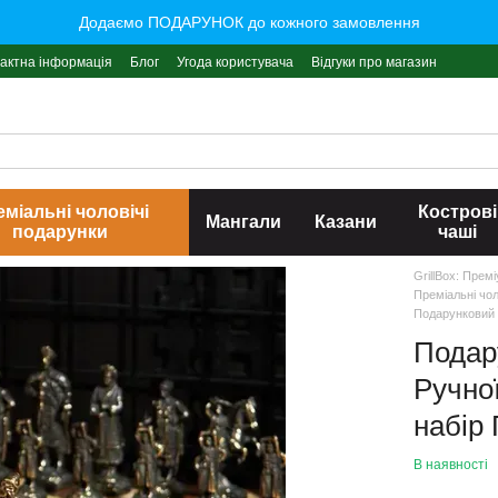
Додаємо ПОДАРУНОК до кожного замовлення
актна інформація
Блог
Угода користувача
Відгуки про магазин
міальні чоловічі
Кострові
Мангали
Казани
подарунки
чаші
GrillBox: Прем
Преміальні чол
Подарунковий 
Подар
Ручно
набір
В наявності