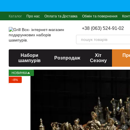
Перейти до основного контенту
Каталог
Про нас
Оплата та Доставка
Обмін та повернення
Конт
+38 (063) 524-91-02
Набори
Хіт
Пре
Розпродаж
шампурів
Сезону
НОВИНКА🔥
−8%