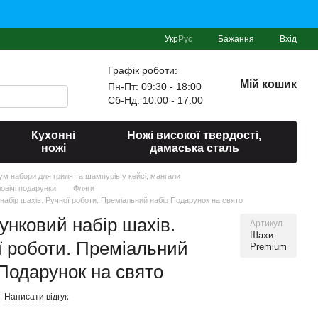
Укр
Рус
Бажання
Вхід
Графік роботи:
Мій кошик
Пн-Пт: 09:30 - 18:00
Сб-Нд: 10:00 - 17:00
Кухонні
Ножі високої твердості,
ножі
дамаська сталь
іум набори для гриля та шампурів у кейсі, мангали
овічі подарунки
Фляги
набір шахів. Ручної роботи. Преміальний набір Подарунок на свято
унковий набір шахів.
Артикул
Шахи-
ї роботи. Преміальний
Premium
 Подарунок на свято
Написати відгук