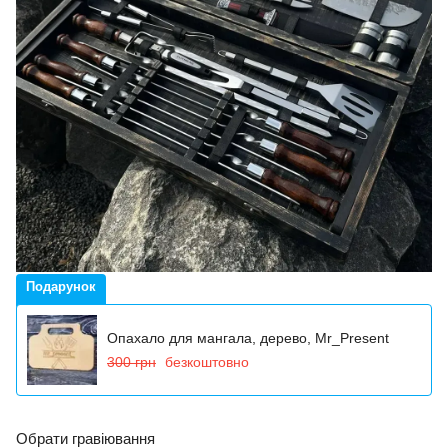
Подарунок
Опахало для мангала, дерево, Mr_Present
300 грн
безкоштовно
Обрати гравіювання