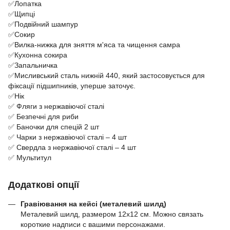
✅Лопатка
✅Щипці
✅Подвійний шампур
✅Сокир
✅Вилка-нижка для зняття м'яса та чищення самра
✅Кухонна сокира
✅Запальничка
✅Мисливський сталь нижній 440, який застосовується для
фіксації підшипників, уперше заточує.
✅Нік
✅ Фляги з нержавіючої сталі
✅ Безпечні для риби
✅ Баночки для спецій 2 шт
✅ Чарки з нержавіючої сталі – 4 шт
✅ Свердла з нержавіючої сталі – 4 шт
✅ Мультитул
Додаткові опції
Гравіювання на кейсі (металевий шилд)
Металевий шилд, размером 12х12 см. Можно связать
короткие надписи с вашими персонажами.