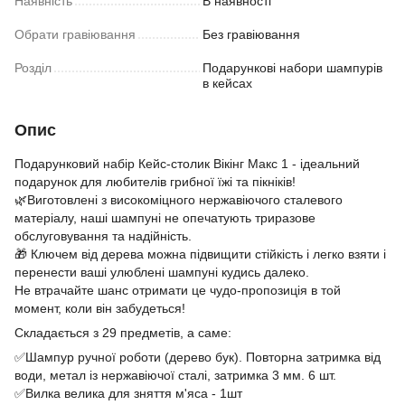
Наявність
В наявності
Обрати гравіювання
Без гравіювання
Розділ
Подарункові набори шампурів
в кейсах
Опис
Подарунковий набір Кейс-столик Вікінг Макс 1 - ідеальний
подарунок для любителів грибної їжі та пікніків!
🌿Виготовлені з високоміцного нержавіючого сталевого
матеріалу, наші шампуні не опечатують триразове
обслуговування та надійність.
🎁 Ключем від дерева можна підвищити стійкість і легко взяти і
перенести ваші улюблені шампуні кудись далеко.
Не втрачайте шанс отримати це чудо-пропозиція в той
момент, коли він забудеться!
Складається з 29 предметів, а саме:
✅Шампур ручної роботи (дерево бук). Повторна затримка від
води, метал із нержавіючої сталі, затримка 3 мм. 6 шт.
✅Вилка велика для зняття м'яса - 1шт