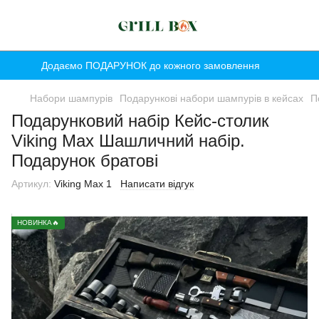
Додаємо ПОДАРУНОК до кожного замовлення
Набори шампурів
Подарункові набори шампурів в кейсах
П
Подарунковий набір Кейс-столик
Viking Max Шашличний набір.
Подарунок братові
Артикул:
Viking Max 1
Написати відгук
НОВИНКА🔥