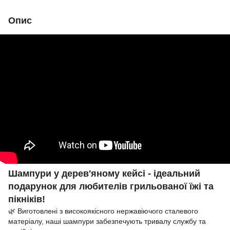
Опис
Шампури у дерев'яному кейсі - ідеальний
подарунок для любителів грильованої їжі та
пікніків!
🌿 Виготовлені з високоякісного нержавіючого сталевого
матеріалу, наші шампури забезпечують тривалу службу та