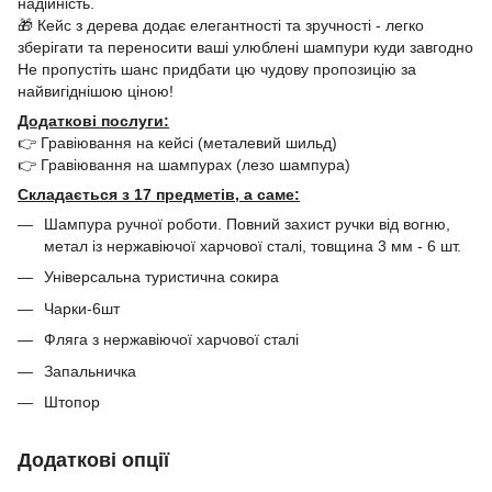
надійність.
🎁 Кейс з дерева додає елегантності та зручності - легко
зберігати та переносити ваші улюблені шампури куди завгодно
Не пропустіть шанс придбати цю чудову пропозицію за
найвигіднішою ціною!
Додаткові послуги:
👉 Гравіювання на кейсі (металевий шильд)
👉 Гравіювання на шампурах (лезо шампура)
Складається з 17 предметів, а саме:
Шампура ручної роботи. Повний захист ручки від вогню,
метал із нержавіючої харчової сталі, товщина 3 мм - 6 шт.
Універсальна туристична сокира
Чарки-6шт
Фляга з нержавіючої харчової сталі
Запальничка
Штопор
Додаткові опції