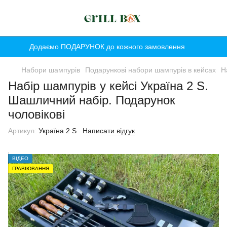
Додаємо ПОДАРУНОК до кожного замовлення
Набори шампурів
Подарункові набори шампурів в кейсах
Н
Набір шампурів у кейсі Україна 2 S.
Шашличний набір. Подарунок
чоловікові
Артикул:
Україна 2 S
Написати відгук
ВІДЕО
ГРАВІЮВАННЯ