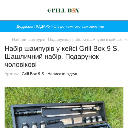
Додаємо ПОДАРУНОК до кожного замовлення
Набори шампурів
Подарункові набори шампурів в кейсах
Н
Набір шампурів у кейсі Grill Box 9 S.
Шашличний набір. Подарунок
чоловікові
Артикул:
Grill Box 9 S
Написати відгук