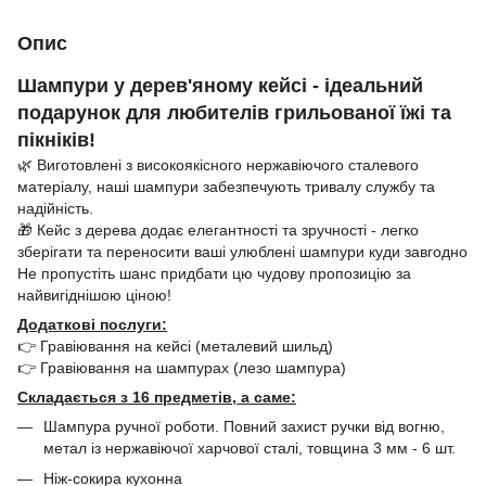
Опис
Шампури у дерев'яному кейсі - ідеальний
подарунок для любителів грильованої їжі та
пікніків!
🌿 Виготовлені з високоякісного нержавіючого сталевого
матеріалу, наші шампури забезпечують тривалу службу та
надійність.
🎁 Кейс з дерева додає елегантності та зручності - легко
зберігати та переносити ваші улюблені шампури куди завгодно
Не пропустіть шанс придбати цю чудову пропозицію за
найвигіднішою ціною!
Додаткові послуги:
👉 Гравіювання на кейсі (металевий шильд)
👉 Гравіювання на шампурах (лезо шампура)
Складається з 16 предметів, а саме:
Шампура ручної роботи. Повний захист ручки від вогню,
метал із нержавіючої харчової сталі, товщина 3 мм - 6 шт.
Ніж-сокира кухонна