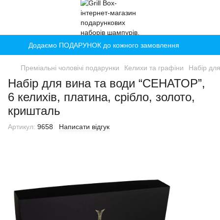
Додаємо ПОДАРУНОК до кожного замовлення
Преміальні чоловічі подарунки
Келихи та графіни
Набір для
Набір для вина та води “СЕНАТОР”,
6 келихів, платина, срібло, золото,
кришталь
Артикул:
9658
Написати відгук