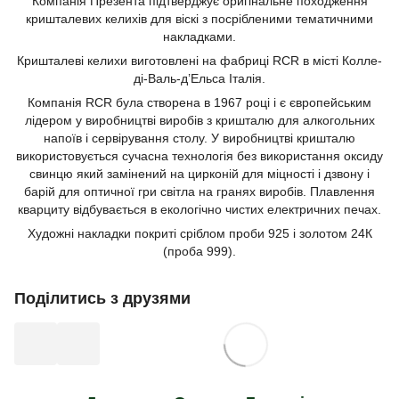
Компанія Презента підтверджує оригінальне походження
кришталевих келихів для віскі з посрібленими тематичними
накладками.
Кришталеві келихи виготовлені на фабриці RCR в місті Колле-
ді-Валь-д’Ельса Італія.
Компанія RCR була створена в 1967 році і є європейським
лідером у виробництві виробів з кришталю для алкогольних
напоїв і сервірування столу. У виробництві кришталю
використовується сучасна технологія без використання оксиду
свинцю який замінений на цирконій для міцності і дзвону і
барій для оптичної гри світла на гранях виробів. Плавлення
кварциту відбувається в екологічно чистих електричних печах.
Художні накладки покриті сріблом проби 925 і золотом 24К
(проба 999).
Поділитись з друзями