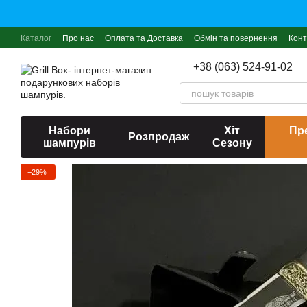
Перейти до основного контенту
Каталог
Про нас
Оплата та Доставка
Обмін та повернення
Конт
+38 (063) 524-91-02
Набори
Хіт
Пре
Розпродаж
шампурів
Сезону
−29%