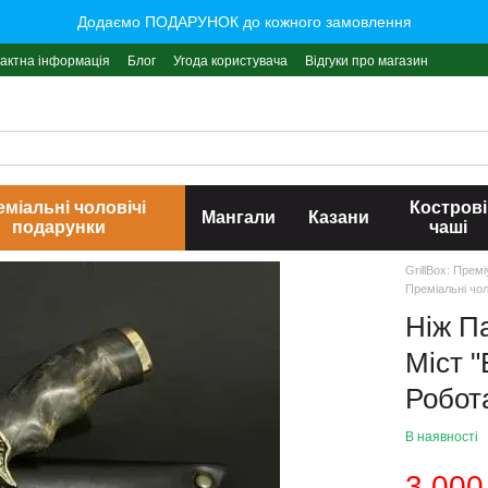
Додаємо ПОДАРУНОК до кожного замовлення
актна інформація
Блог
Угода користувача
Відгуки про магазин
міальні чоловічі
Кострові
Мангали
Казани
подарунки
чаші
GrillBox: Прем
Преміальні чол
Ніж П
Міст "
Робот
В наявності
3 000