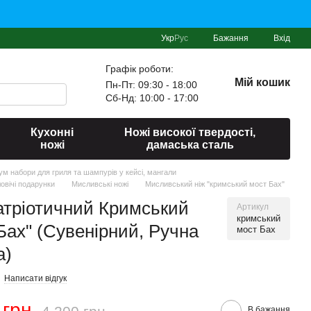
Укр
Рус
Бажання
Вхід
Графік роботи:
Мій кошик
Пн-Пт: 09:30 - 18:00
Сб-Нд: 10:00 - 17:00
Кухонні
Ножі високої твердості,
ножі
дамаська сталь
іум набори для гриля та шампурів у кейсі, мангали
овічі подарунки
Мисливські ножі
Мисливський ніж "кримський мост Бах"
атріотичний Кримський
Артикул
кримський
Бах" (Сувенірний, Ручна
мост Бах
а)
Написати відгук
 грн
В бажання