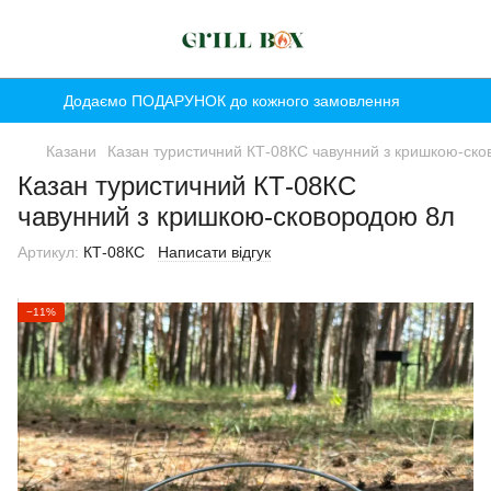
Додаємо ПОДАРУНОК до кожного замовлення
Казани
Казан туристичний КТ-08КС чавунний з кришкою-ск
Казан туристичний КТ-08КС
чавунний з кришкою-сковородою 8л
Артикул:
КТ-08КС
Написати відгук
−11%