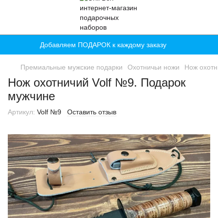
Добавляем ПОДАРОК к каждому заказу
Премиальные мужские подарки
Охотничьи ножи
Нож охотн
Нож охотничий Volf №9. Подарок
мужчине
Артикул:
Volf №9
Оставить отзыв