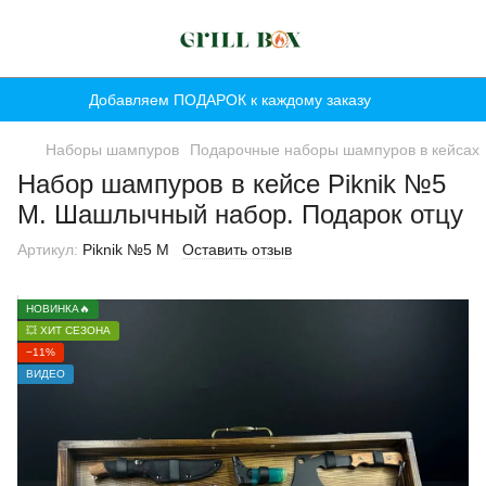
Добавляем ПОДАРОК к каждому заказу
Наборы шампуров
Подарочные наборы шампуров в кейсах
Набор шампуров в кейсе Piknik №5
M. Шашлычный набор. Подарок отцу
Артикул:
Piknik №5 M
Оставить отзыв
НОВИНКА🔥
💥 ХИТ СЕЗОНА
−11%
ВИДЕО