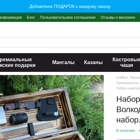
Добавляем ПОДАРОК к каждому заказу
 информация
Блог
Пользовательское соглашение
Отзывы о магазине
ремиальные
Костровы
Мангалы
Казаны
жские подарки
чаши
GrillBox: Пре
Премиальные 
Набор шампуро
Набор
Волко
набор
В наличии