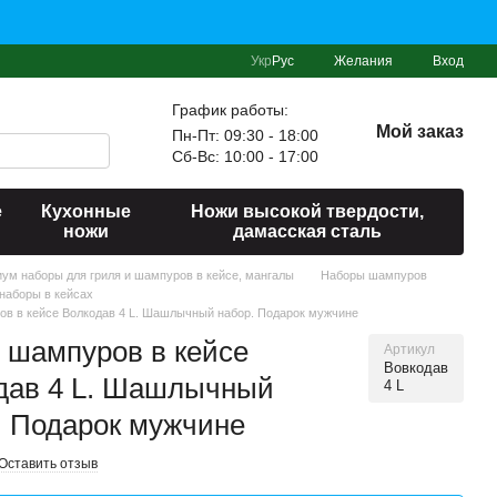
Укр
Рус
Желания
Вход
График работы:
Мой заказ
Пн-Пт: 09:30 - 18:00
Сб-Вс: 10:00 - 17:00
е
Кухонные
Ножи высокой твердости,
ножи
дамасская сталь
миум наборы для гриля и шампуров в кейсе, мангалы
Наборы шампуров
наборы в кейсах
в в кейсе Волкодав 4 L. Шашлычный набор. Подарок мужчине
 шампуров в кейсе
Артикул
Вовкодав
дав 4 L. Шашлычный
4 L
. Подарок мужчине
Оставить отзыв