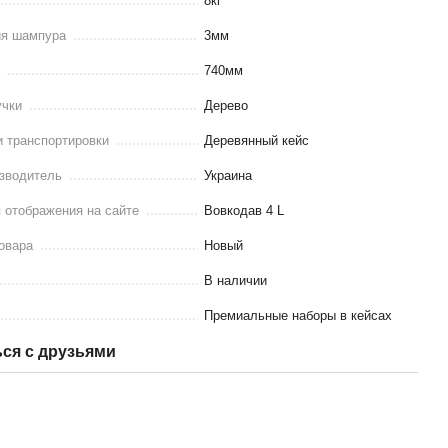
8кг
ия шампура
3мм
а
740мм
учки
Дерево
 транспортировки
Деревянный кейс
изводитель
Украина
 отображения на сайте
Вовкодав 4 L
овара
Новый
В наличии
Премиальные наборы в кейсах
ся с друзьями