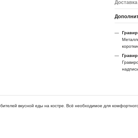
Доставка
Дополни
Гравир
Металл
коротк
Гравир
Гравиро
надпис
юбителей вкусной еды на костре. Всё необходимое для комфортног