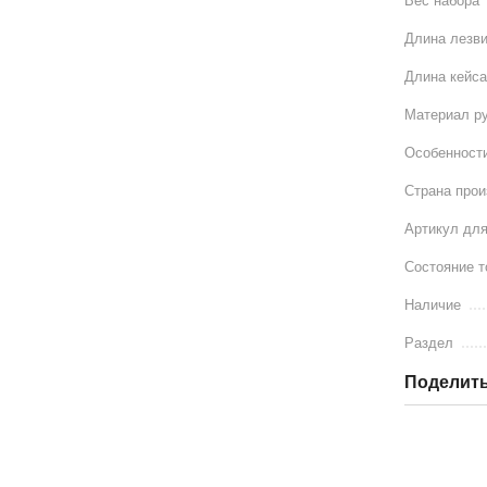
Вес набора
Длина лезв
Длина кейс
Материал р
Особенности
Страна про
Артикул для
Состояние т
Наличие
Раздел
Поделить