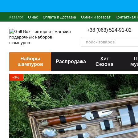
Перейти к основному контенту
Каталог
О нас
Оплата и Доставка
Обмен и возврат
Контактная
+38 (063) 524-91-02
Наборы
Хит
П
Распродажа
шампуров
Сезона
му
−9%