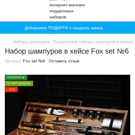
Добавляем ПОДАРОК к каждому заказу
Наборы шампуров
Подарочные наборы шампуров в кейсах
Набор шампуров в кейсе Fox set №6
Артикул:
Fox set №6
Оставить отзыв
НОВИНКА🔥
💥 ХИТ СЕЗОНА
−11%