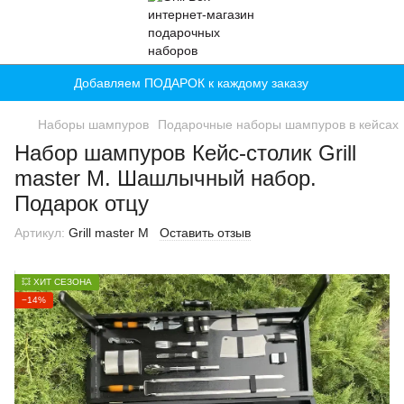
Добавляем ПОДАРОК к каждому заказу
Наборы шампуров
Подарочные наборы шампуров в кейсах
Набор шампуров Кейс-столик Grill
master M. Шашлычный набор.
Подарок отцу
Артикул:
Grill master M
Оставить отзыв
💥 ХИТ СЕЗОНА
−14%