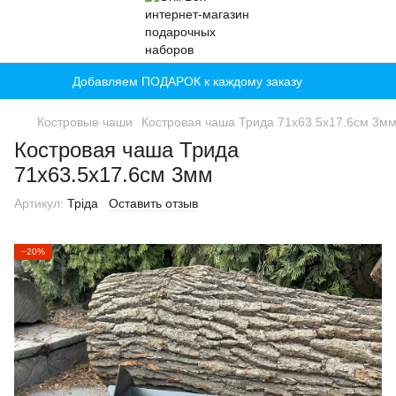
Добавляем ПОДАРОК к каждому заказу
Костровые чаши
Костровая чаша Трида 71х63.5х17.6см 3м
Костровая чаша Трида
71х63.5х17.6см 3мм
Артикул:
Тріда
Оставить отзыв
−20%