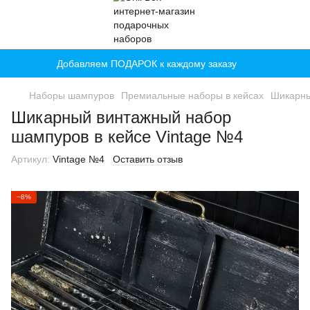
Добавляем ПОДАРОК к каждому заказу
Наборы шампуров
Премиальные наборы в кейсах
Шикарны
Шикарный винтажный набор
шампуров в кейсе Vintage №4
Артикул:
Vintage №4
Оставить отзыв
−8%