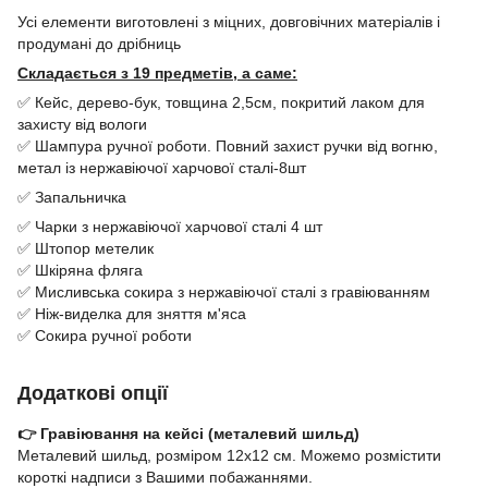
Усі елементи виготовлені з міцних, довговічних матеріалів і
продумані до дрібниць
Складається з 19 предметів, а саме:
✅ Кейс, дерево-бук, товщина 2,5см, покритий лаком для
захисту від вологи
✅ Шампура ручної роботи. Повний захист ручки від вогню,
метал із нержавіючої харчової сталі-8шт
✅ Запальничка
✅ Чарки з нержавіючої харчової сталі 4 шт
✅ Штопор метелик
✅ Шкіряна фляга
✅ Мисливська сокира з нержавіючої сталі з гравіюванням
✅ Ніж-виделка для зняття м'яса
✅ Сокира ручної роботи
Додаткові опції
👉 Гравіювання на кейсі (металевий шильд)
Металевий шильд, розміром 12х12 см. Можемо розмістити
короткі надписи з Вашими побажаннями.