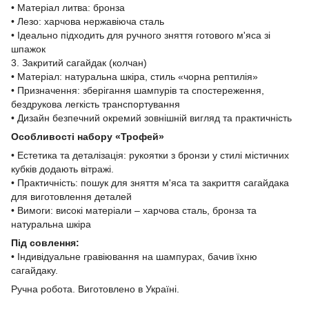
• Матеріал литва: бронза
• Лезо: харчова нержавіюча сталь
• Ідеально підходить для ручного зняття готового м'яса зі
шпажок
3. Закритий сагайдак (колчан)
• Матеріал: натуральна шкіра, стиль «чорна рептилія»
• Призначення: зберігання шампурів та спостереження,
бездрукова легкість транспортування
• Дизайн безпечний окремий зовнішній вигляд та практичність
Особливості набору «Трофей»
• Естетика та деталізація: рукоятки з бронзи у стилі містичних
кубків додають вітражі.
• Практичність: пошук для зняття м'яса та закриття сагайдака
для виготовлення деталей
• Вимоги: високі матеріали – харчова сталь, бронза та
натуральна шкіра
Під совлення:
• Індивідуальне гравіювання на шампурах, бачив їхню
сагайдаку.
Ручна робота. Виготовлено в Україні.