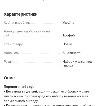
Характеристики
Країна виробник
Україна
Артикул для відображення на
сайті
Трофей
Стан товару
Новий
Наявність
В наявності
Розділ
Набори у шкіряних
чохлах
Опис
Переваги набору:
•
Естетика та деталізація
— рукоятки з бронзи у стилі
мисливських трофеїв додають набору витонченості та
преміального вигляду.
•
Практичність
— спеціальна виделка для зняття м’яса та