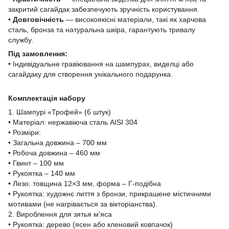
закритий сагайдак забезпечують зручність користування.
•
Довговічність
— високоякісні матеріали, такі як харчова
сталь, бронза та натуральна шкіра, гарантують тривалу
службу.
Під замовлення:
• Індивідуальне гравіювання на шампурах, виделці або
сагайдаку для створення унікального подарунка.
Комплектація набору
1. Шампурі «Трофей» (6 штук)
• Матеріал: нержавіюча сталь AISI 304
• Розміри:
• Загальна довжина – 700 мм
• Робоча довжина – 460 мм
• Гвинт – 100 мм
• Рукоятка – 140 мм
• Лезо: товщина 12×3 мм, форма – Г-подібна
• Рукоятка: художнє лиття з бронзи, прикрашене містичними
мотивами (не нагрівається за вікторіанства).
2. Вироблення для зятья м'яса
• Рукоятка: дерево (ясен або кленовий ковпачок)