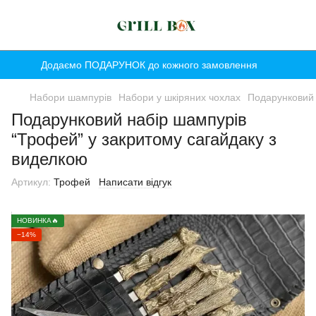
Додаємо ПОДАРУНОК до кожного замовлення
Набори шампурів
Набори у шкіряних чохлах
Подарунковий 
Подарунковий набір шампурів
“Трофей” у закритому сагайдаку з
виделкою
Артикул:
Трофей
Написати відгук
НОВИНКА🔥
−14%