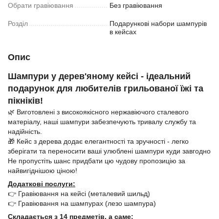
Обрати гравіювання
Без гравіювання
Розділ
Подарункові набори шампурів
в кейсах
Опис
Шампури у дерев'яному кейсі - ідеальний
подарунок для любителів грильованої їжі та
пікніків!
🌿 Виготовлені з високоякісного нержавіючого сталевого
матеріалу, наші шампури забезпечують тривалу службу та
надійність.
🎁 Кейс з дерева додає елегантності та зручності - легко
зберігати та переносити ваші улюблені шампури куди завгодно
Не пропустіть шанс придбати цю чудову пропозицію за
найвигіднішою ціною!
Додаткові послуги:
👉 Гравіювання на кейсі (металевий шильд)
👉 Гравіювання на шампурах (лезо шампура)
Складається з 14 предметів, а саме: