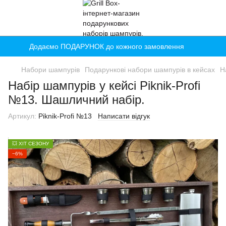
Додаємо ПОДАРУНОК до кожного замовлення
Набори шампурів
Подарункові набори шампурів в кейсах
Н
Набір шампурів у кейсі Piknik-Profi
№13. Шашличний набір.
Артикул:
Piknik-Profi №13
Написати відгук
💥 ХІТ СЕЗОНУ
−6%