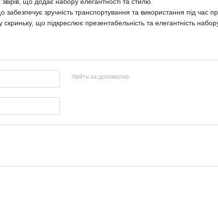
х звірів, що додає набору елегантності та стилю.
що забезпечує зручність транспортування та використання під час п
у скриньку, що підкреслює презентабельність та елегантність набор
Увійти за допомогою