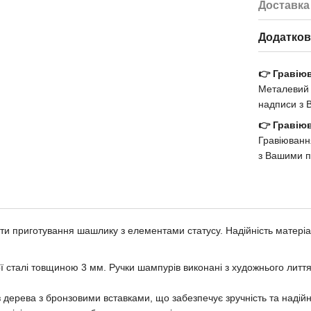
Доставка
Додаткові
👉 Гравію
Металевий 
надписи з
👉 Гравію
Гравіюванн
з Вашими 
нати приготування шашлику з елементами статусу. Надійність матеріа
ї сталі товщиною 3 мм. Ручки шампурів виконані з художнього лиття 
 дерева з бронзовими вставками, що забезпечує зручність та надійні