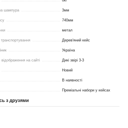
8кг
за шампура
3мм
йсу
740мм
чки
метал
 транспортування
Дерев'яний кейс
бник
Україна
 відображення на сайті
Дикі звірі 3-3
Новий
В наявності
Преміальні набори у кейсах
сь з друзями