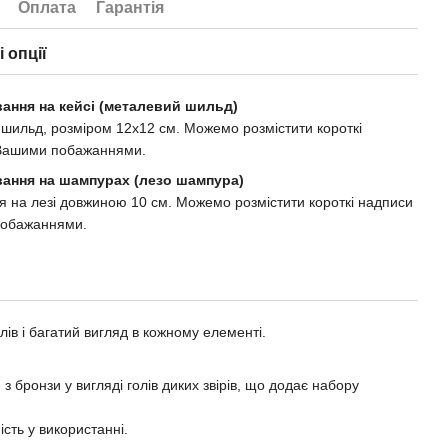
Оплата
Гарантія
 опції
вання на кейсі (металевий шильд)
шильд, розміром 12х12 см. Можемо розмістити короткі
 Вашими побажаннями.
вання на шампурах (лезо шампура)
я на лезі довжиною 10 см. Можемо розмістити короткі надписи
побажаннями.
лів і багатий вигляд в кожному елементі.
з бронзи у вигляді голів диких звірів, що додає набору
сть у використанні.