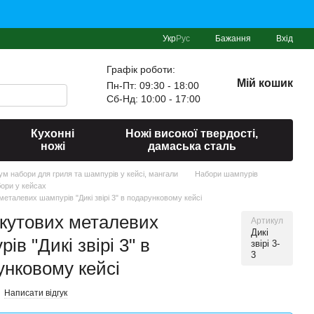
Укр
Рус
Бажання
Вхід
Графік роботи:
Мій кошик
Пн-Пт: 09:30 - 18:00
Сб-Нд: 10:00 - 17:00
Кухонні
Ножі високої твердості,
ножі
дамаська сталь
іум набори для гриля та шампурів у кейсі, мангали
Набори шампурів
бори у кейсах
металевих шампурів "Дикі звірі 3" в подарунковому кейсі
 кутових металевих
Артикул
Дикі
ів "Дикі звірі 3" в
звірі 3-
3
унковому кейсі
Написати відгук