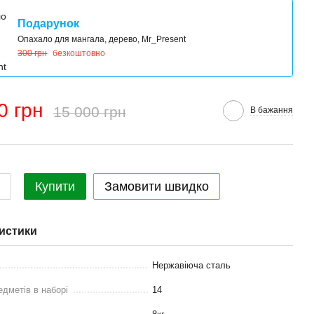
Подарунок
Опахало для мангала, дерево, Mr_Present
300 грн
безкоштовно
0 грн
15 000 грн
В бажання
Купити
Замовити швидко
истики
Нержавіюча сталь
едметів в наборі
14