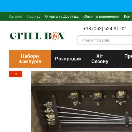
Перейти до основного контенту
Каталог
Про нас
Оплата та Доставка
Обмін та повернення
Конт
+38 (063) 524-91-02
Набори
Хіт
Пре
Розпродаж
шампурів
Сезону
−5%