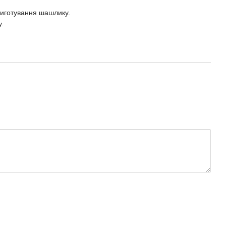
риготування шашлику.
у.