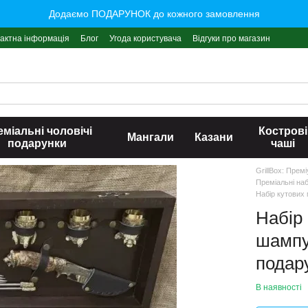
Додаємо ПОДАРУНОК до кожного замовлення
актна інформація
Блог
Угода користувача
Відгуки про магазин
міальні чоловічі
Кострові
Мангали
Казани
подарунки
чаші
GrillBox: Прем
Преміальні на
Набір кутових 
Набір
шампур
подар
В наявності