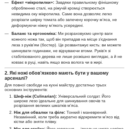
Ефект «мікропилки»:
Завдяки правильному фінішному
обробленню сталі, на ріжучій кромці створюється
невидима оку мікропилка. Саме вона дозволяє легко
розрізати шкірку томата або запечену корочку м’яса, не
деформуючи ніжну м’якоть усередині.
Баланс та ергономіка:
Ми розраховуємо центр ваги
кожного ножа так, щоб він припадав на місце з’єднання
леза з руків’ям (бостер). Це розвантажує кисть: ви можете
шинкувати годинами, не відчуваючи втоми. Руків’я зі
стабілізованого дерева не лише розкішно виглядає, а й не
ковзає в руці, навіть якщо вона волога чи в жирі.
2. Які ножі обов'язково мають бути у вашому
арсеналі?
Для повної свободи на кухні майстру достатньо трьох
основних інструментів:
Шеф-ніж (Culinarian):
Універсальний солдат. Його
широке лезо ідеальне для шинкування овочів та
розрізання великих шматків м'яса.
Ніж для обвалки та філе:
Тонкий і маневрений.
Незамінний, коли треба акуратно відокремити м'ясо від
кістки або зняти плівку.
Ніж для стейка:
Його завдання — ідеально чиста нарізка