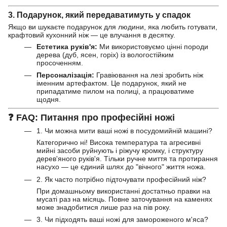
3. Подарунок, який передаватимуть у спадок
Якщо ви шукаєте подарунок для людини, яка любить готувати,
крафтовий кухонний ніж — це влучання в десятку.
Естетика руків'я:
Ми використовуємо цінні породи
дерева (дуб, ясен, горіх) із вологостійким
просоченням.
Персоналізація:
Гравіювання на лезі зробить ніж
іменним артефактом. Це подарунок, який не
припадатиме пилом на полиці, а працюватиме
щодня.
❓
FAQ: Питання про професійні ножі
1. Чи можна мити ваші ножі в посудомийній машині?
Категорично ні! Висока температура та агресивні
мийні засоби руйнують і ріжучу кромку, і структуру
дерев'яного руків'я. Тільки ручне миття та протирання
насухо — це єдиний шлях до "вічного" життя ножа.
2. Як часто потрібно підточувати професійний ніж?
При домашньому використанні достатньо правки на
мусаті раз на місяць. Повне заточування на каменях
може знадобитися лише раз на пів року.
3. Чи підходять ваші ножі для замороженого м'яса?