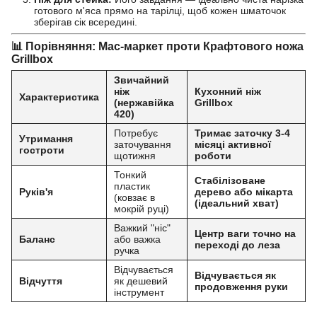
готового м'яса прямо на тарілці, щоб кожен шматочок
зберігав сік всередині.
📊 Порівняння: Мас-маркет проти Крафтового ножа
Grillbox
Звичайний
ніж
Кухонний ніж
Характеристика
(нержавійка
Grillbox
420)
Потребує
Тримає заточку 3-4
Утримання
заточування
місяці активної
гостроти
щотижня
роботи
Тонкий
Стабілізоване
пластик
Руків'я
дерево або мікарта
(ковзає в
(ідеальний хват)
мокрій руці)
Важкий "ніс"
Центр ваги точно на
Баланс
або важка
переході до леза
ручка
Відчувається
Відчувається як
Відчуття
як дешевий
продовження руки
інструмент