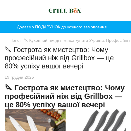
Додаємо ПОДАРУНОК до кожного замовлення
Блог
🔪 Кухонний ніж для м'яса купити Україна: Професійні н
🔪 Гострота як мистецтво: Чому
професійний ніж від Grillbox — це
80% успіху вашої вечері
19 грудня 2025
🔪
Гострота як мистецтво: Чому
професійний ніж від Grillbox —
це 80% успіху вашої вечері