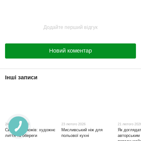
Додайте перший відгук
Новий коментар
Інші записи
24 лютого 2026
23 лютого 2026
21 лютого 202
Символіка ножів: художнє
Мисливський ніж для
Як доглядат
лиття та обереги
польової кухні
авторським