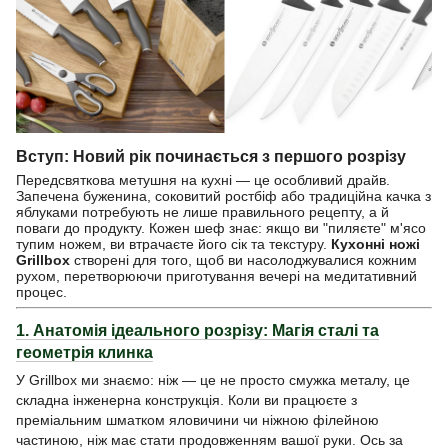
Вступ: Новий рік починається з першого розрізу
Передсвяткова метушня на кухні — це особливий драйв.
Запечена буженина, соковитий ростбіф або традиційна качка з
яблуками потребують не лише правильного рецепту, а й
поваги до продукту. Кожен шеф знає: якщо ви "пиляєте" м'ясо
тупим ножем, ви втрачаєте його сік та текстуру.
Кухонні ножі
Grillbox
створені для того, щоб ви насолоджувалися кожним
рухом, перетворюючи приготування вечері на медитативний
процес.
1. Анатомія ідеального розрізу: Магія сталі та
геометрія клинка
У Grillbox ми знаємо: ніж — це не просто смужка металу, це
складна інженерна конструкція. Коли ви працюєте з
преміальним шматком яловичини чи ніжною філейною
частиною, ніж має стати продовженням вашої руки. Ось за