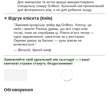
Для заморозки та кісток краще використовувати
спеціальну сокиру Grillbox. Кухонний ніж призначений
для філігранного різу, а не для рубання льоду.
⭐
Відгук клієнта (Київ)
"Замовив кухарську трійку від Grillbox. Хлопці, це
небо і земля! Раніше думав, що мої старі ножі
гострі, поки не спробував ці. Різати м'ясо тепер —
одне задоволення, шматочки як у ресторані.
Окреме дякую за баланс — рука зовсім не
втомлюється."
— Віталій, бренд-шеф.
Замовляйте свій ідеальний ніж сьогодні — і ваші
святкові страви стануть бездоганними!
Обговорення