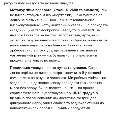
рахунок чого ми досягаємо цього відчуття:
Металургійна перевага (Сталь Х12МФ та аналоги):
Ми
не використовуємо м’яку «нержавійку», яка тупиться об
дошку за п’ять хвилин. Наші ножі виготовляються з
високовуглецевих інструментальних сталей, що проходять
складний цикл термообробки. Твердість
58-60 HRC
за
шкалою Роквелла — це той «золотий стандарт», який
дозволяє лезу залишатися гострим, як бритва, навіть після
інтенсивної підготовки до банкету. Така сталь має
дрібнозернисту структуру, що забезпечує так званий
«агресивний різ»
— ніж буквально «вгризається» в
продукт, а не ковзає по ньому.
Правильне «зведення» та кут заточування:
Секрет
легкої нарізки не лише в гостроті кромки, а й у товщині
самого леза за ріжучою частиною. Ми робимо мінімальне
зведення, що дозволяє клинку проходити крізь волокна
м'яса без опору. Ви не тиснете на ніж — ви просто
спрямовуєте його. Кут заточування у
15-18 градусів
ідеально збалансований: ніж достатньо гострий для
філігранного нарізування слайсів та водночас стійкий до
навантажень при роботі з щільними продуктами.