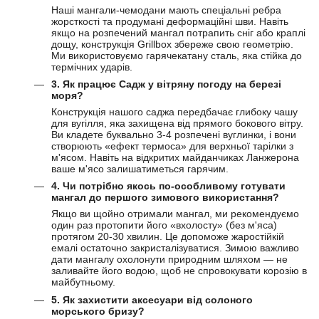
Наші мангали-чемодани мають спеціальні ребра
жорсткості та продумані деформаційні шви. Навіть
якщо на розпечений мангал потрапить сніг або краплі
дощу, конструкція Grillbox збереже свою геометрію.
Ми використовуємо гарячекатану сталь, яка стійка до
термічних ударів.
3. Як працює Садж у вітряну погоду на березі
моря?
Конструкція нашого саджа передбачає глибоку чашу
для вугілля, яка захищена від прямого бокового вітру.
Ви кладете буквально 3-4 розпечені вуглинки, і вони
створюють «ефект термоса» для верхньої тарілки з
м'ясом. Навіть на відкритих майданчиках Ланжерона
ваше м'ясо залишатиметься гарячим.
4. Чи потрібно якось по-особливому готувати
мангал до першого зимового використання?
Якщо ви щойно отримали мангал, ми рекомендуємо
один раз протопити його «вхолосту» (без м'яса)
протягом 20-30 хвилин. Це допоможе жаростійкій
емалі остаточно закристалізуватися. Зимою важливо
дати мангалу охолонути природним шляхом — не
заливайте його водою, щоб не спровокувати корозію в
майбутньому.
5. Як захистити аксесуари від солоного
морського бризу?