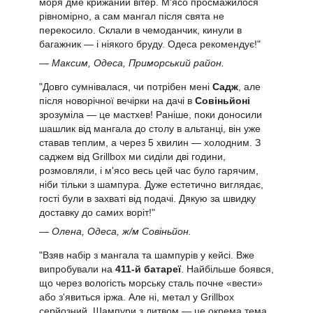
моря дме крижаний вітер. М'ясо просмажилося
рівномірно, а сам мангал після свята не
перекосило. Склали в чемоданчик, кинули в
багажник — і ніякого бруду. Одеса рекомендує!"
— Максим, Одеса, Приморський район.
"Довго сумнівалася, чи потрібен мені
Садж
, але
після новорічної вечірки на дачі в
Совіньйоні
зрозуміла — це мастхев! Раніше, поки доносили
шашлик від мангала до столу в альтанці, він уже
ставав теплим, а через 5 хвилин — холодним. З
саджем від Grillbox ми сиділи дві години,
розмовляли, і м'ясо весь цей час було гарячим,
ніби тільки з шампура. Дуже естетично виглядає,
гості були в захваті від подачі. Дякую за швидку
доставку до самих воріт!"
— Олена, Одеса, ж/м Совіньйон.
"Взяв набір з мангала та шампурів у кейсі. Вже
випробували на
411-й батареї
. Найбільше боявся,
що через вологість морську сталь почне «вести»
або з'явиться іржа. Але ні, метал у Grillbox
серйозний. Шампури з литвом — це окрема тема,