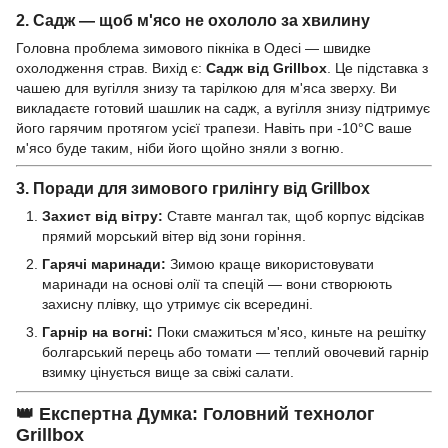
2. Садж — щоб м'ясо не охололо за хвилину
Головна проблема зимового пікніка в Одесі — швидке
охолодження страв. Вихід є:
Садж від Grillbox
. Це підставка з
чашею для вугілля знизу та тарілкою для м'яса зверху. Ви
викладаєте готовий шашлик на садж, а вугілля знизу підтримує
його гарячим протягом усієї трапези. Навіть при -10°C ваше
м'ясо буде таким, ніби його щойно зняли з вогню.
3. Поради для зимового грилінгу від Grillbox
Захист від вітру:
Ставте мангал так, щоб корпус відсікав
прямий морський вітер від зони горіння.
Гарячі маринади:
Зимою краще використовувати
маринади на основі олії та спецій — вони створюють
захисну плівку, що утримує сік всередині.
Гарнір на вогні:
Поки смажиться м'ясо, киньте на решітку
болгарський перець або томати — теплий овочевий гарнір
взимку цінується вище за свіжі салати.
👑
Експертна Думка: Головний технолог
Grillbox